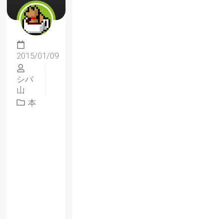
2015/01/09
シバ
山
本