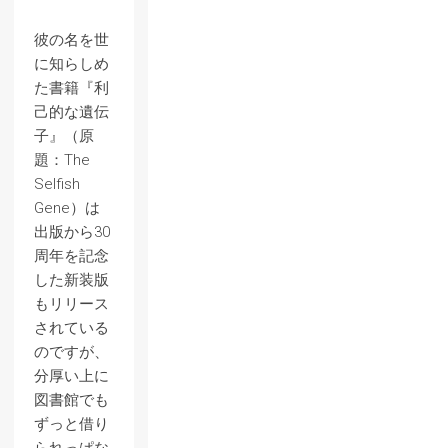
彼の名を世
に知らしめ
た書籍『利
己的な遺伝
子』（原
題：The
Selfish
Gene）は
出版から30
周年を記念
した新装版
もリリース
されている
のですが、
分厚い上に
図書館でも
ずっと借り