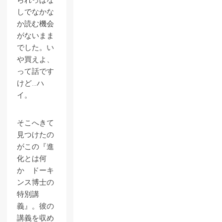
られっぱな
しでなかな
か読む機会
がないまま
でした。い
や買えよ、
って話です
けど…ハ
イ。
そこへきて
見つけたの
がこの『進
化とは何
か ドーキ
ンス博士の
特別講
義』。彼の
講義を収め