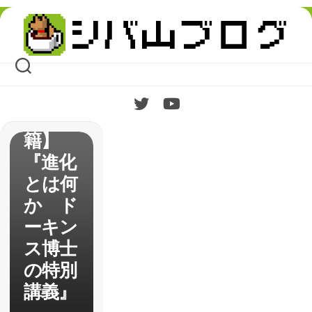
Skip
to
content
【書
籍】
『進化
とは何
か ド
ーキン
ス博士
の特別
講義』