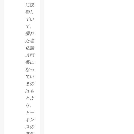
に説
明し
てい
て、
優れ
た進
化論
入門
書に
なっ
てい
るの
はも
とよ
り、
ドー
キン
スの