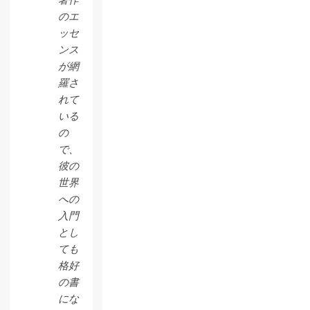
著作
のエ
ッセ
ンス
が網
羅さ
れて
いる
の
で、
彼の
世界
への
入門
とし
ても
格好
の書
にな