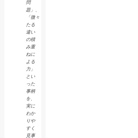
問
題」、
「微々
たる
違い
の積
み重
ねに
よる
力」
とい
った
事柄
を、
実に
わか
りや
すく
見事