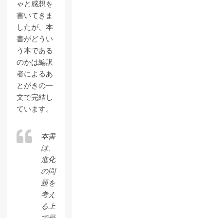
ゃと感想を
書いてきま
したが、本
書がどうい
う本である
のかは編訳
者によるあ
とがきの一
文で完結し
ています。
本書
は、
進化
の問
題を
考え
る上