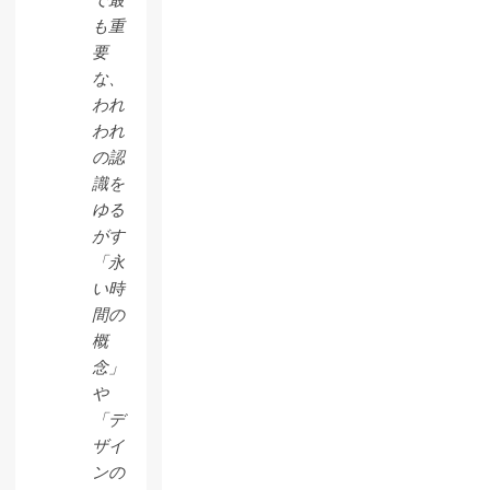
で最
も重
要
な、
われ
われ
の認
識を
ゆる
がす
「永
い時
間の
概
念」
や
「デ
ザイ
ンの