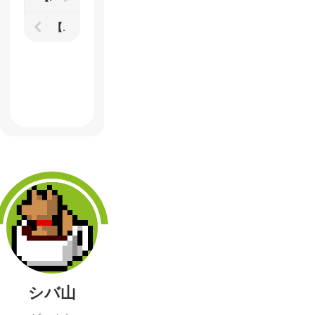
【Judo（柔道）】『カラテカ』を彷彿とさせるレトログラフィックのシンプルな格闘ゲーム
シバ山