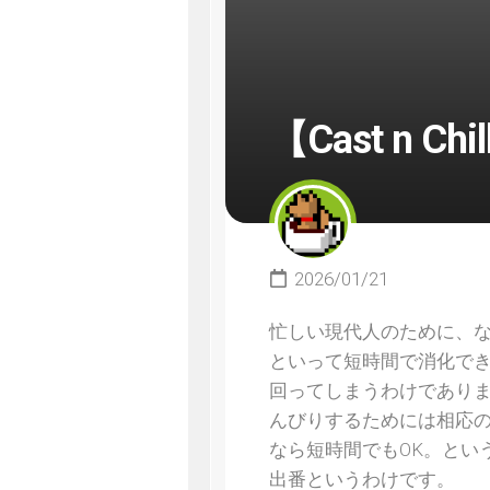
【Cast n C
2026/01/21
忙しい現代人のために、
といって短時間で消化で
回ってしまうわけであり
んびりするためには相応
なら短時間でもOK。というこ
出番というわけです。