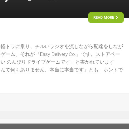
READ MORE
な軽トラに乗り、チルいラジオを流しながら配達をしなが
、それが『Easy Delivery Co.』です。ストアペー
い のんびりドライブゲームです」と書かれています
なんて何もありません、本当に本当です」とも。ホントで