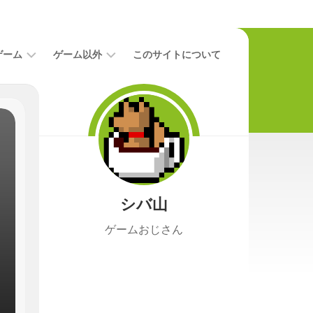
ゲーム
ゲーム以外
このサイトについて
レ
二
ビ
次
ュ
元
ー
本
攻
映
略
画
シバ山
ニ
ュ
ゲームおじさん
ー
ス
プ
レ
イ
日