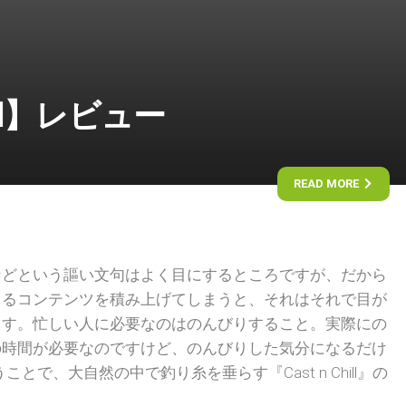
hill】レビュー
READ MORE
などという謳い文句はよく目にするところですが、だから
きるコンテンツを積み上げてしまうと、それはそれで目が
ます。忙しい人に必要なのはのんびりすること。実際にの
の時間が必要なのですけど、のんびりした気分になるだけ
とで、大自然の中で釣り糸を垂らす『Cast n Chill』の