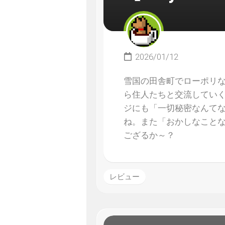
2026/01/12
雪国の田舎町でローポリ
ら住人たちと交流していくゲーム
ジにも「一切秘密なんてな
ね。また「おかしなこと
ござるか～？
レビュー