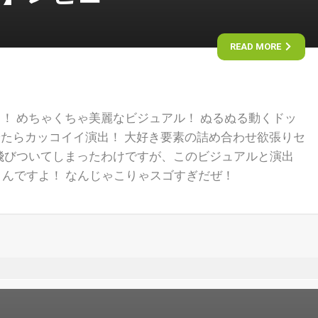
READ MORE
！ めちゃくちゃ美麗なビジュアル！ ぬるぬる動くドッ
 やたらカッコイイ演出！ 大好き要素の詰め合わせ欲張りセ
飛びついてしまったわけですが、このビジュアルと演出
くんですよ！ なんじゃこりゃスゴすぎだぜ！