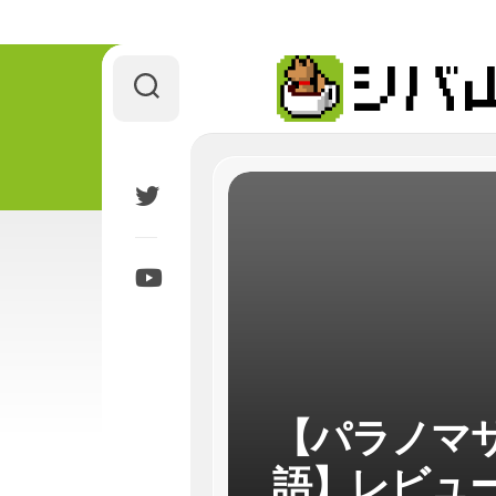
Skip
to
content
【パラノマサイ
語】レビュ