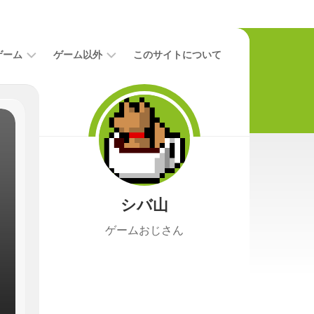
ゲーム
ゲーム以外
このサイトについて
レ
二
ビ
次
ュ
元
ー
本
攻
映
略
画
シバ山
ニ
ュ
ゲームおじさん
ー
ス
プ
レ
イ
日