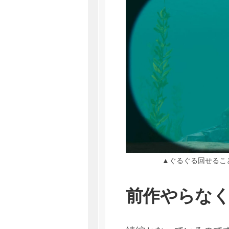
▲ぐるぐる回せるこ
前作やらな