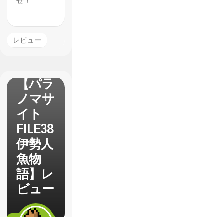
ぜ！
レビュー
【パラ
ノマサ
イト
FILE38
伊勢人
魚物
語】レ
ビュー