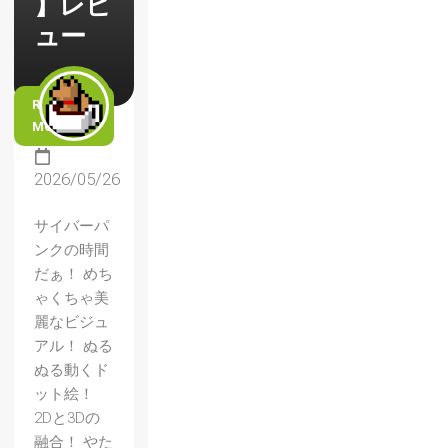
】レビ
ュー
READ
MORE
2026/05/26
サイバーパ
ンクの時間
だぁ！ めち
ゃくちゃ美
麗なビジュ
アル！ ぬる
ぬる動くド
ット絵！
2Dと3Dの
融合！ やた