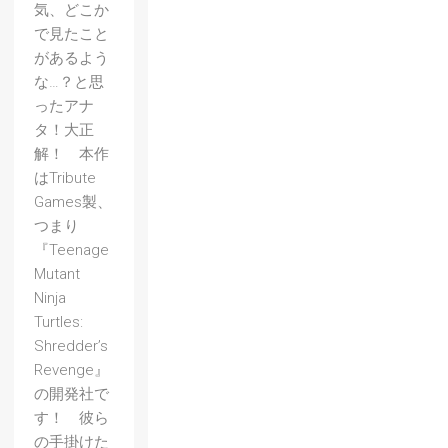
気、どこか
で見たこと
があるよう
な…？と思
ったアナ
タ！大正
解！ 本作
はTribute
Games製、
つまり
『Teenage
Mutant
Ninja
Turtles:
Shredder’s
Revenge』
の開発社で
す！ 彼ら
の手掛けた