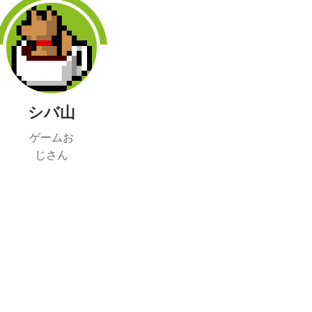
シバ山
ゲームお
じさん