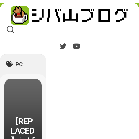
Skip
to
content
PC
【REP
LACED