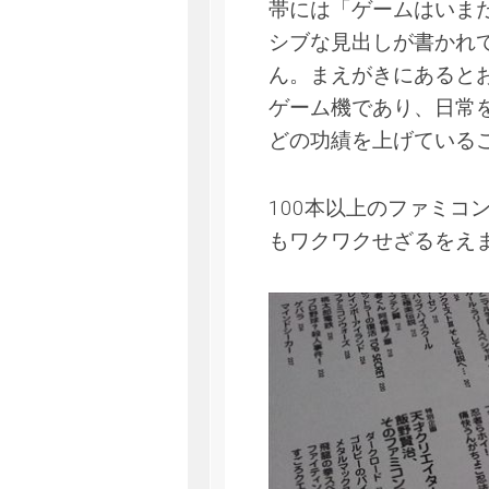
帯には「ゲームはいま
シブな見出しが書かれ
ん。まえがきにあると
ゲーム機であり、日常
どの功績を上げている
100本以上のファミコ
もワクワクせざるをえ