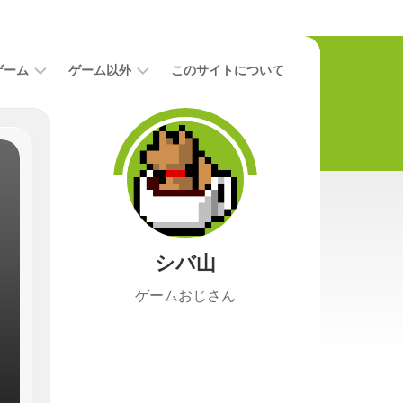
ゲーム
ゲーム以外
このサイトについて
レ
二
ビ
次
ュ
元
ー
本
攻
映
略
画
シバ山
ニ
ュ
ゲームおじさん
ー
ス
プ
レ
イ
日