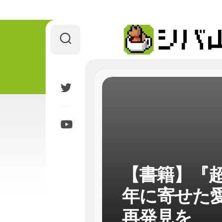
Skip
to
content
【書籍】『超
年に寄せた
再発見を