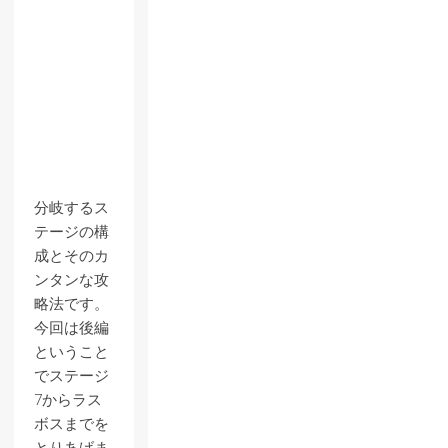
分岐するス
テージの構
成とそのカ
ンタンな攻
略法です。
今回は後編
ということ
でステージ
7からラス
ボスまでを