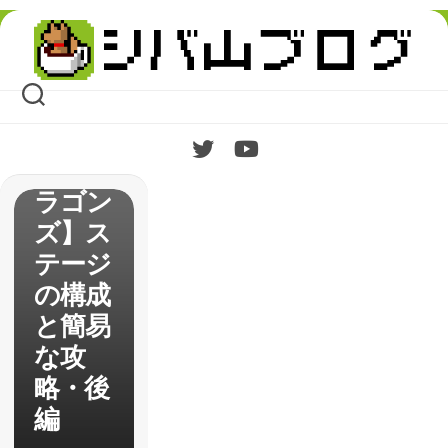
Skip
to
content
【ダン
ジョン
ズ＆ド
ラゴン
ズ】ス
テージ
の構成
と簡易
な攻
略・後
編