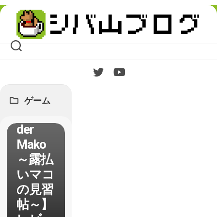
Skip
to
content
ゲーム
【Outri
der
Mako
～露払
いマコ
の見習
帖～】