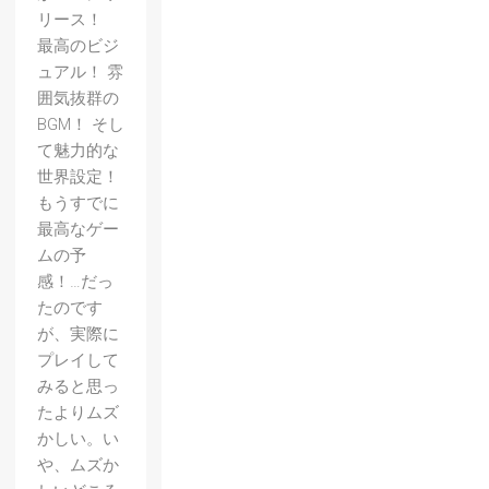
リース！
最高のビジ
ュアル！ 雰
囲気抜群の
BGM！ そし
て魅力的な
世界設定！
もうすでに
最高なゲー
ムの予
感！…だっ
たのです
が、実際に
プレイして
みると思っ
たよりムズ
かしい。い
や、ムズか