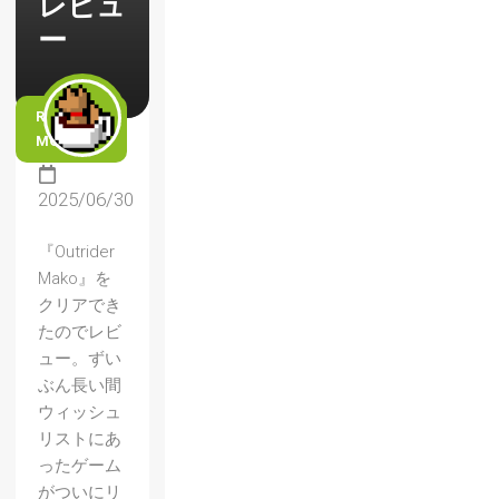
レビュ
ー
READ
MORE
2025/06/30
『Outrider
Mako』を
クリアでき
たのでレビ
ュー。ずい
ぶん長い間
ウィッシュ
リストにあ
ったゲーム
がついにリ