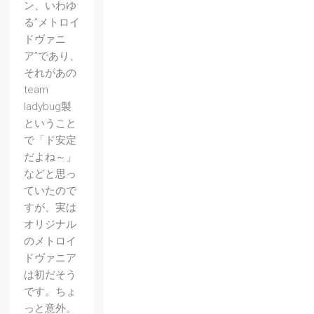
ン、いわゆ
る”メトロイ
ドヴァニ
ア”であり、
それがあの
team
ladybug製
ということ
で「ド安定
だよね～」
などと思っ
ていたので
すが、実は
オリジナル
のメトロイ
ドヴァニア
は初だそう
です。ちょ
っと意外。