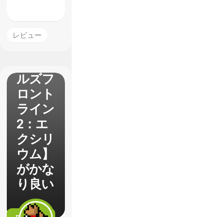
レビュー
【ドー
ルズフ
ロント
ライン
2：エ
クシリ
ウム】
がかな
り良い