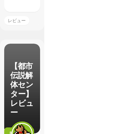
レビュー
【都市
伝説解
体セン
ター】
レビュ
ー
READ