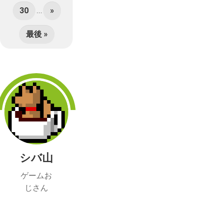
30
...
»
最後 »
シバ山
ゲームお
じさん