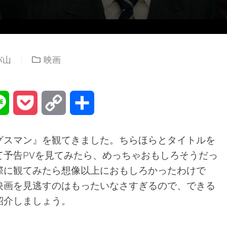
バ山
映画
na
Line
Pocket
Copy
共
Link
有
グスマン』を観てきました。ちらほらとタイトルを
て予告PVを見てみたら、めっちゃおもしろそうだっ
際に観てみたら想像以上におもしろかったわけで
映画を見逃すのはもったいなさすぎるので、できる
紹介しましょう。