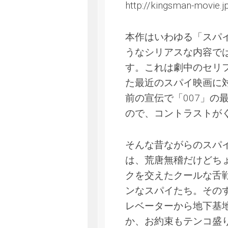
http://kingsman-movie.j
本作はいわゆる「スパイ
うなシリアスな内容で
す。これは劇中のセリ
た最近のスパイ映画に
前の宣伝で「007」の
ので、コントラストが
そんな昔ながらのスパ
は、荒唐無稽だけどち
クを交えたクールな舌
ンなスパイたち。その
レベーターから地下基
か、お約束もテンコ盛