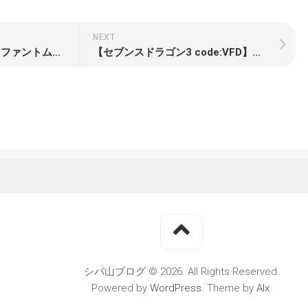
NEXT
【メタルギアソリッド5 ファントムペイン】レビュー プレイヤーに託されたオープンワールドへ自由潜入せよ
【セブンスドラゴン3 code:VFD】体験版プレイレポート 「2020」直系を感じさせる遊びやすさ満点のオーソドックスRPG
シバ山ブログ © 2026. All Rights Reserved.
Powered by
WordPress
. Theme by
Alx
.