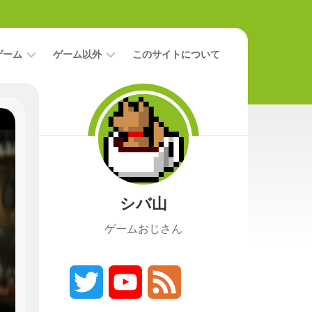
ゲーム
ゲーム以外
このサイトについて
レ
二
ビ
次
ュ
元
ー
本
攻
映
略
画
シバ山
ニ
ュ
ゲームおじさん
ー
ス
プ
レ
Twitter
YouTube
Feed
イ
日