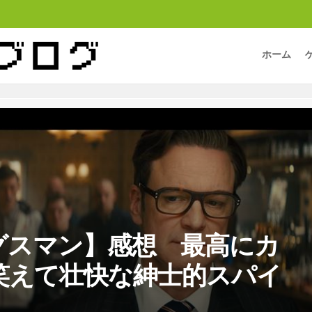
ホーム
グスマン】感想 最高にカ
笑えて壮快な紳士的スパイ