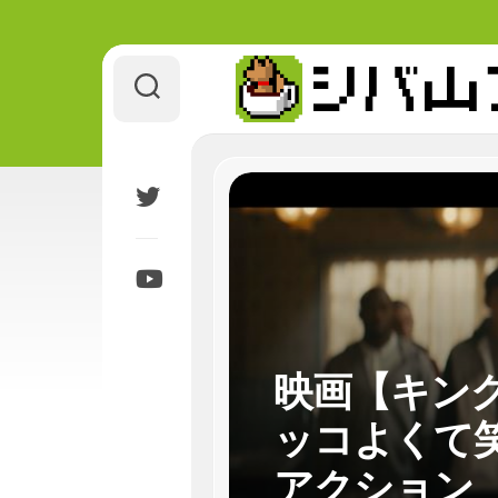
Skip
to
content
映画【キン
ッコよくて
アクション