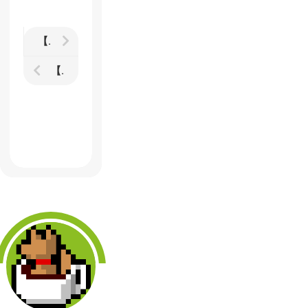
【ACE COMBAT INFINITY】ティザートレイラー第3弾はCOOPモードのプレイムービーが中心
【Black Annex】かわいくて黒い企業スパイRTSがSteam Greenlightを通過