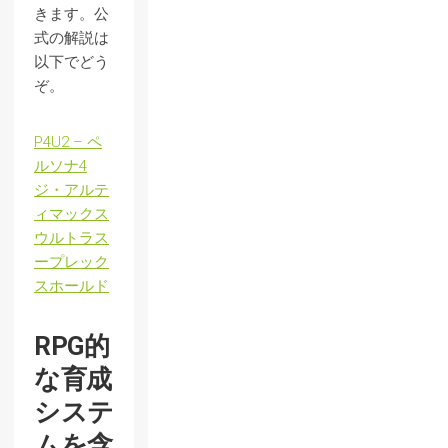
きます。公
式の解説は
以下でどう
ぞ。
P4U2 – ペ
ルソナ4
ジ・アルテ
ィマックス
ウルトラス
ープレック
スホールド
RPG的
な育成
システ
ムを含