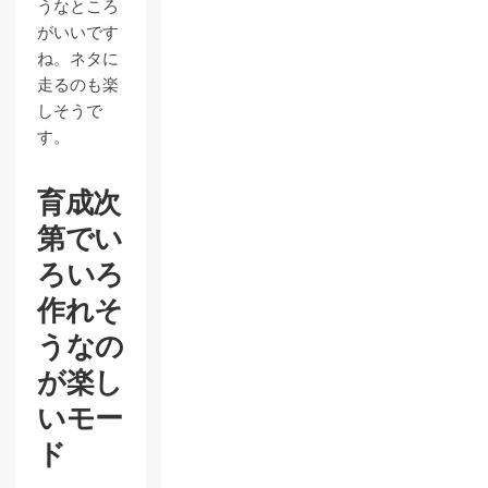
うなところ
がいいです
ね。ネタに
走るのも楽
しそうで
す。
育成次
第でい
ろいろ
作れそ
うなの
が楽し
いモー
ド