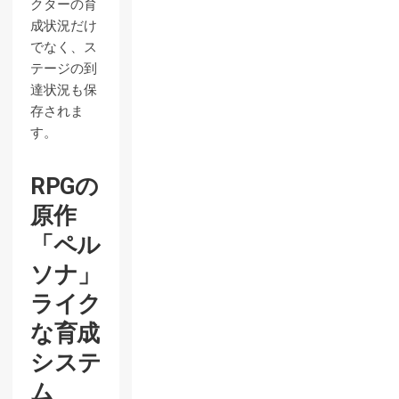
クターの育
成状況だけ
でなく、ス
テージの到
達状況も保
存されま
す。
RPGの
原作
「ペル
ソナ」
ライク
な育成
システ
ム