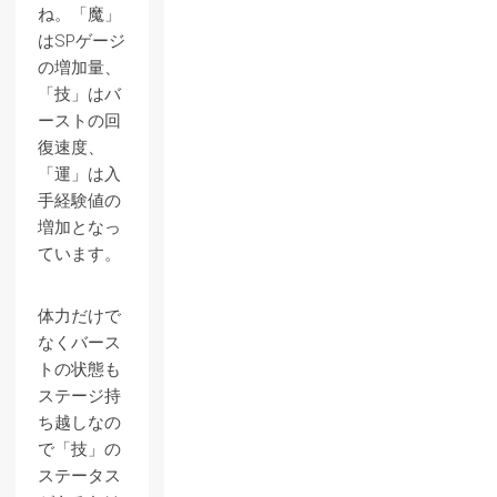
ね。「魔」
はSPゲージ
の増加量、
「技」はバ
ーストの回
復速度、
「運」は入
手経験値の
増加となっ
ています。
体力だけで
なくバース
トの状態も
ステージ持
ち越しなの
で「技」の
ステータス