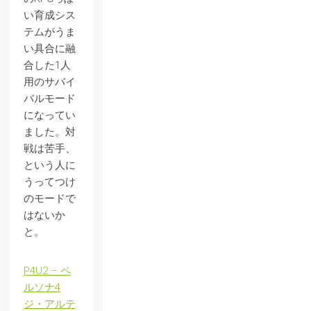
い育成シス
テムがうま
い具合に融
合した1人
用のサバイ
バルモード
になってい
ました。対
戦は苦手、
という人に
うってつけ
のモードで
はないか
と。
P4U2 – ペ
ルソナ4
ジ・アルテ