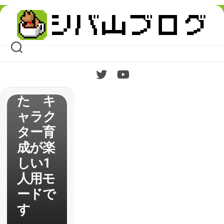
ールデ
Skip
ンアリ
to
content
ーナモ
ード」
を遊ん
でみ
た キ
ャラク
ター育
成が楽
しい1
人用モ
ードで
す