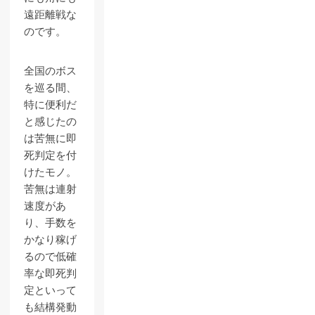
遠距離戦な
のです。
全国のボス
を巡る間、
特に便利だ
と感じたの
は苦無に即
死判定を付
けたモノ。
苦無は連射
速度があ
り、手数を
かなり稼げ
るので低確
率な即死判
定といって
も結構発動