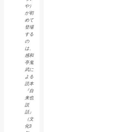
や）
が初
めて
登場
する
の
は、
感和
亭鬼
武に
よる
読本
『自
来也
説
話』
（文
化3