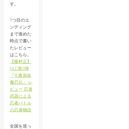
す。
1つ目のエ
ンディング
まで進めた
時点で書い
たレビュー
はこちら。
【朧村正】
DLC第3弾
『七夜祟妖
魔忍伝』 レ
ビュー 忍者
武器による
忍者バトル
の忍者物語
全国を巡っ