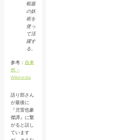
蝦蟇
の妖
術を
使っ
て活
躍す
る。
参考：
自来
也 –
Wikipedia
語り部さん
が最後に
『児雷也豪
傑譚』に繋
がると話し
ています
が、そうな