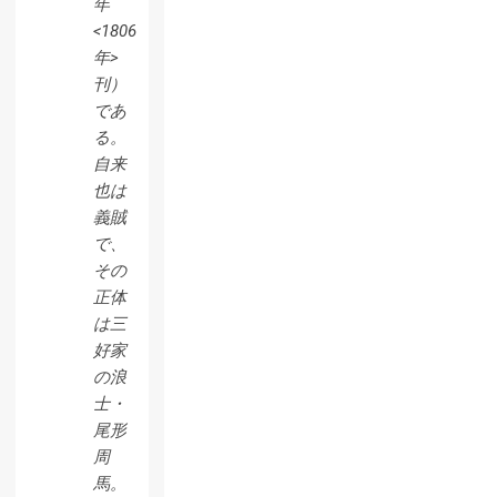
年
<1806
年>
刊）
であ
る。
自来
也は
義賊
で、
その
正体
は三
好家
の浪
士・
尾形
周
馬。