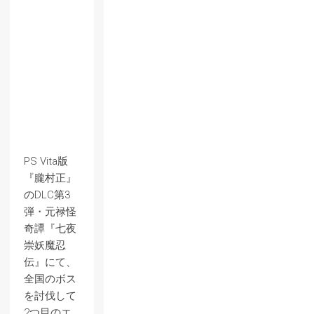
PS Vita版
『朧村正』
のDLC第3
弾・元禄怪
奇譚『七夜
崇妖魔忍
伝』にて、
全国のボス
を討伐して
2つ目のエ