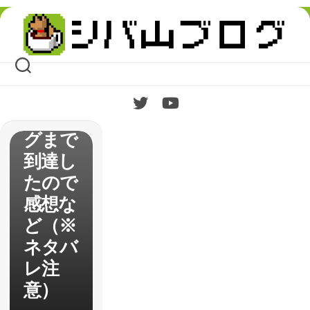
崇妖魔
Skip
忍
to
content
伝」
2つ目
のエン
ディン
グまで
到達し
たので
感想な
ど（※
ネタバ
レ注
意）