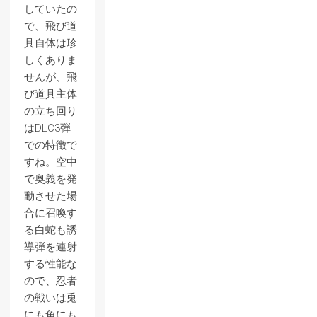
していたの
で、飛び道
具自体は珍
しくありま
せんが、飛
び道具主体
の立ち回り
はDLC3弾
での特徴で
すね。空中
で奥義を発
動させた場
合に召喚す
る白蛇も誘
導弾を連射
する性能な
ので、忍者
の戦いは兎
にも角にも