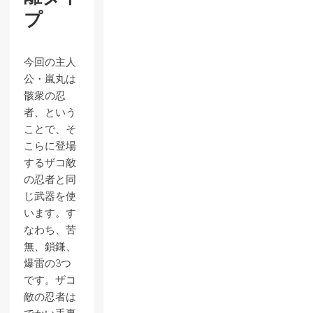
プ
今回の主人
公・嵐丸は
骸衆の忍
者、という
ことで、そ
こらに登場
するザコ敵
の忍者と同
じ武器を使
います。す
なわち、苦
無、鎖鎌、
爆雷の3つ
です。ザコ
敵の忍者は