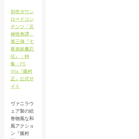
別売ダウン
ロードコン
テンツ「元
禄怪奇譚」
第三弾『七
夜祟妖魔忍
伝』：特
集：PS
Vita『朧村
正』公式サ
イト
ヴァニラウ
ェア製の絵
巻物風な和
風アクショ
ン『朧村