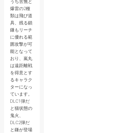
うち苦無と
爆雷の2種
類は飛び道
具、残る鎖
鎌もリーチ
に優れる範
囲攻撃が可
能となって
おり、嵐丸
は遠距離戦
を得意とす
るキャラク
ターになっ
ています。
DLC1弾だ
と猫状態の
鬼火、
DLC2弾だ
と鎌が登場