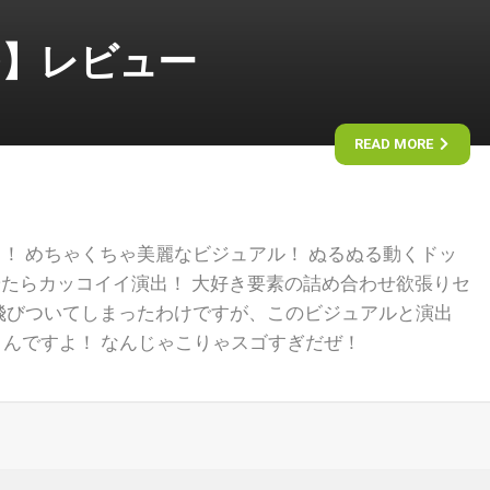
ED】レビュー
READ MORE
！ めちゃくちゃ美麗なビジュアル！ ぬるぬる動くドッ
 やたらカッコイイ演出！ 大好き要素の詰め合わせ欲張りセ
飛びついてしまったわけですが、このビジュアルと演出
くんですよ！ なんじゃこりゃスゴすぎだぜ！