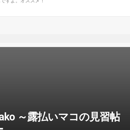
んですよ。オススメ！
r Mako ～露払いマコの見習帖
ー