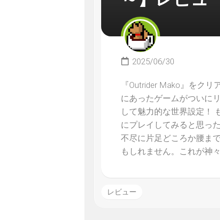
2025/06/30
『Outrider Mako
にあったゲームがついにリ
して魅力的な世界設定！ 
にプレイしてみると思っ
不尽に片足どころか腰ま
もしれません。これが神
レビュー