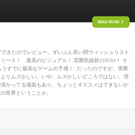
READ MORE
』をクリアできたのでレビュー。ずいぶん長い間ウィッシュリスト
リース！ 最高のビジュアル！ 雰囲気抜群のBGM！ そ
もうすでに最高なゲームの予感！…だったのですが、実際
たよりムズかしい。いや、ムズかしいどころではない。理
で浸かってる場面もあり、ちょっとオススメはできないか
々の世界ということか。