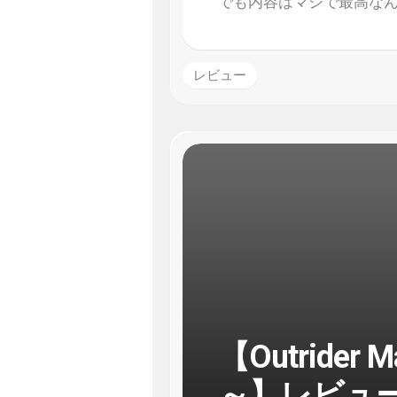
でも内容はマジで最高な
レビュー
【Outride
～】レビュ