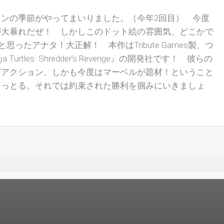
ンの季節がやってまいりました。（今年2回目） 今度
が大暴れだぜ！ しかしこのドット絵の雰囲気、どこかで
ったアナタ！大正解！ 本作はTribute Games製、つ
nja Turtles: Shredder’s Revenge』の開発社です！ 彼らの
グアクション、しかも今度はマーベルが題材！ということ
まっとる。それでは約束された勝利を掴みにいきましょ