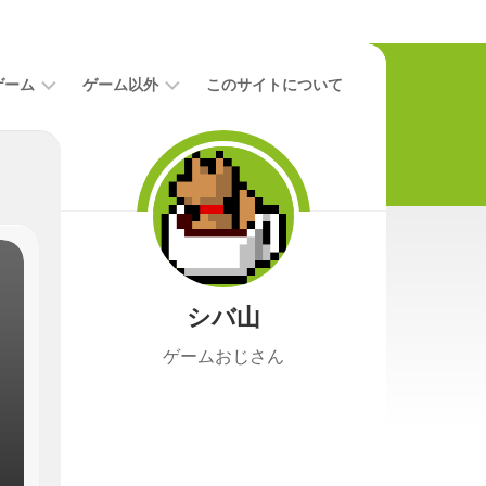
ゲーム
ゲーム以外
このサイトについて
レ
二
ビ
次
ュ
元
ー
本
攻
映
略
画
シバ山
ニ
ュ
ゲームおじさん
ー
ス
プ
レ
イ
日