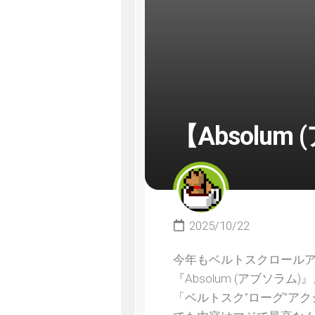
【Absolu
2025/10/22
今年もベルトスクロール
『Absolum (アブソ
「ベルトスク”ローグ”ア