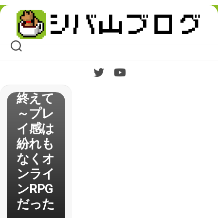
Skip
to
content
【The
Divisio
n】βテ
ストを
終えて
～プレ
イ感は
紛れも
なくオ
ンライ
ンRPG
だった