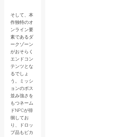
そして、本
作独特のオ
ンライン要
素であるダ
ークゾーン
がおそらく
エンドコン
テンツとな
るでしょ
う。ミッシ
ョンのボス
並み強さを
もつネーム
ドNPCが徘
徊してお
り、ドロッ
プ品もピカ