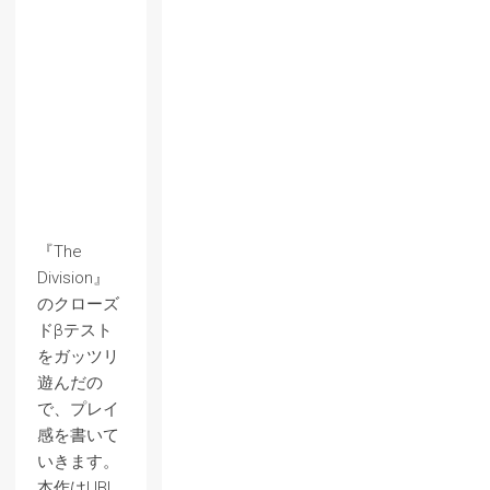
『The
Division』
のクローズ
ドβテスト
をガッツリ
遊んだの
で、プレイ
感を書いて
いきます。
本作はUBI