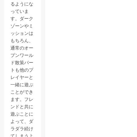
るようにな
っていま
す。ダーク
ゾーンやミ
ッションは
もちろん、
通常のオー
プンワール
ド散策パー
トも他のプ
レイヤーと
一緒に遊ぶ
ことができ
ます。フレ
ンドと共に
遊ぶことに
よって、ダ
ラダラ続け
てしまうよ