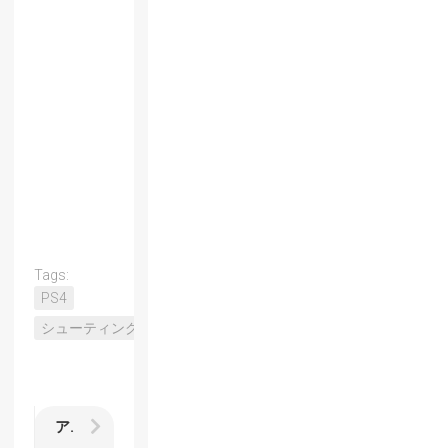
Tags:
PS4
シューティング
アニメ【オカルティック・ナイン】考察 西園 梨々花の死体が消えても棺桶が残ったのはなぜか？