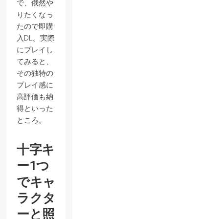
で、俄然や
りたくなっ
たので即購
入DL。実際
にプレイし
てみると、
その独特の
プレイ感に
高評価も納
得といった
ところ。
十字キ
ー1つ
でキャ
ラクタ
ーと照