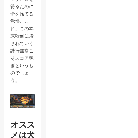
得るために
命を捨てる
覚悟、こ
れ。この本
末転倒に殺
されていく
諸行無常こ
そスコア稼
ぎというも
のでしょ
う。
オスス
メは犬