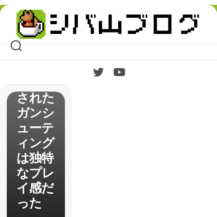
D
Skip
GUNS
to
content
Reload
ed】パ
ッドに
最適化
された
ガンシ
ューテ
ィング
は独特
なプレ
イ感だ
った