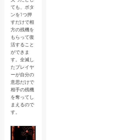
ても、ボタ
ンを1つ押
すだけで相
方の残機を
もらって復
活すること
ができま
す。全滅し
たプレイヤ
ーが自分の
意思だけで
相手の残機
を奪ってし
まえるので
す。