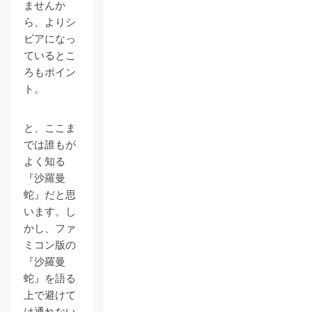
ませんか
ら、よりシ
ビアになっ
ているとこ
ろもポイン
ト。
と、ここま
では誰もが
よく知る
『沙羅曼
蛇』だと思
います。し
かし、ファ
ミコン版の
『沙羅曼
蛇』を語る
上で避けて