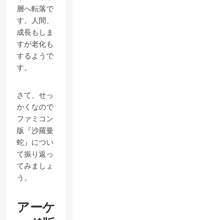
層へ転落で
す。人間、
成長もしま
すが老化も
するようで
す。
さて、せっ
かくなので
ファミコン
版『沙羅曼
蛇』につい
て振り返っ
てみましょ
う。
アーケ