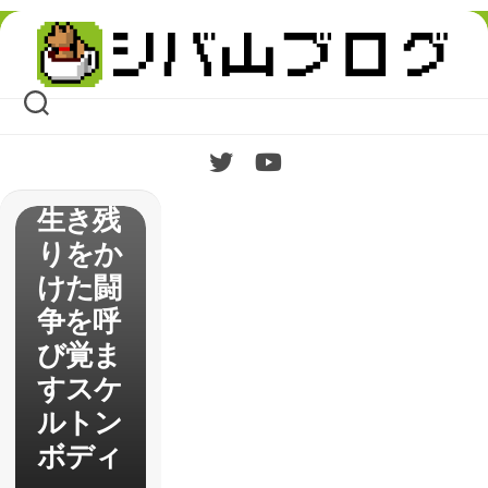
Skip
to
content
【沙羅
曼蛇】
生き残
りをか
けた闘
争を呼
び覚ま
すスケ
ルトン
ボディ