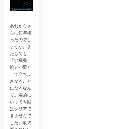
あれからさ
らに何年経
ったのでし
ょうか。ま
たしても
『沙羅曼
蛇』が壁と
して立ちふ
さがること
になるなん
て。端的に
いって今回
はクリアで
きませんで
した。最終