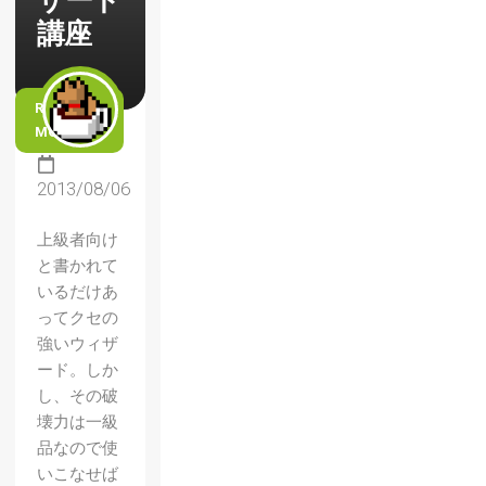
ザード
講座
READ
MORE
2013/08/06
上級者向け
と書かれて
いるだけあ
ってクセの
強いウィザ
ード。しか
し、その破
壊力は一級
品なので使
いこなせば