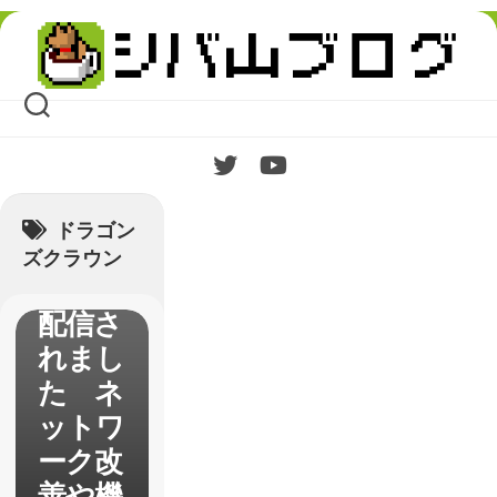
Skip
to
content
【ドラ
ゴンズ
クラウ
ン】ア
ップデ
ドラゴン
ート第
ズクラウン
一弾が
配信さ
れまし
た ネ
ットワ
ーク改
善や機