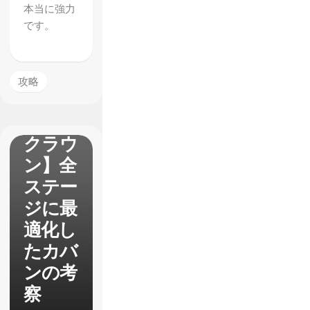
本当に強力
です。
攻略
【ドラ
ゴンズ
クラウ
ン】全
ステー
ジに最
適化し
たカバ
ンの考
察