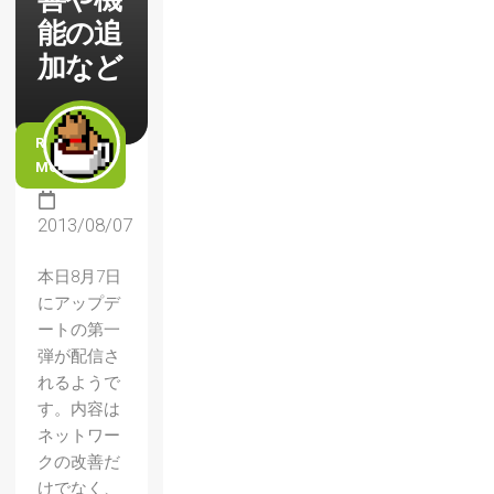
能の追
加など
READ
MORE
2013/08/07
本日8月7日
にアップデ
ートの第一
弾が配信さ
れるようで
す。内容は
ネットワー
クの改善だ
けでなく、