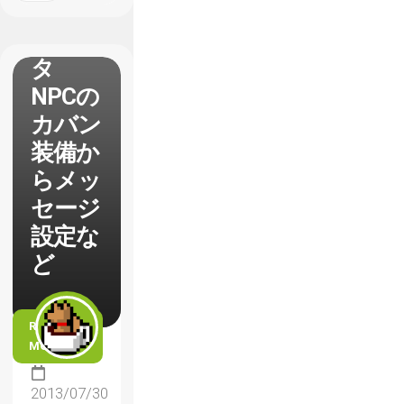
と便利
な小ネ
タ
NPCの
カバン
装備か
らメッ
セージ
設定な
ど
READ
MORE
2013/07/30