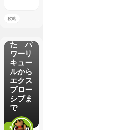
イテム
たちを
攻略
検証し
てみ
た パ
ワーリ
キュー
ルから
エクス
プロー
シブま
で
READ