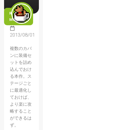
READ
MORE
2013/08/01
複数のカバ
ンに装備セ
ットを詰め
込んでおけ
る本作。ス
テージごと
に最適化し
【ドラ
ておけば、
ゴンズ
より楽に攻
クラウ
略すること
ができるは
ン】魔
ず。
法のア