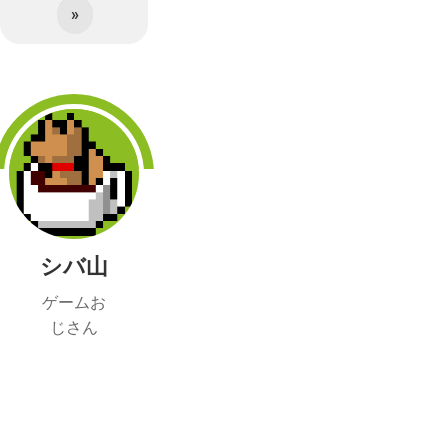
»
シバ山
ゲームお
じさん