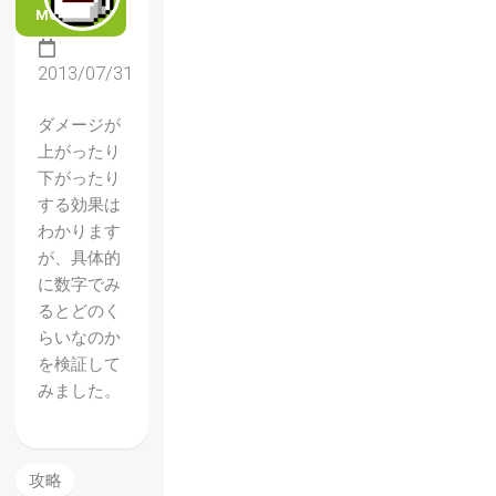
MORE
2013/07/31
ダメージが
上がったり
下がったり
する効果は
わかります
が、具体的
に数字でみ
るとどのく
【ドラ
らいなのか
を検証して
ゴンズ
みました。
クラウ
ン】知
ってる
攻略