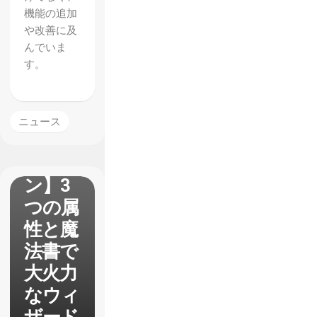
機能の追加
や改善に及
んでいま
す。
【ドラ
ニュース
ゴンズ
クラウ
ン】3
つの属
性と魔
法書で
大火力
なウィ