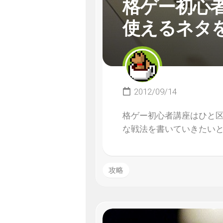
格ゲー初心
使えるネタ
2012/09/14
格ゲー初心者講座はひと
な戦法を書いていきたい
攻略