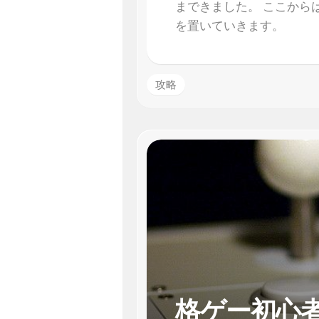
まできました。 ここから
を置いていきます。
攻略
格ゲー初心