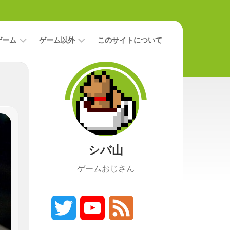
ゲーム
ゲーム以外
このサイトについて
レ
二
ビ
次
ュ
元
ー
本
攻
映
略
画
シバ山
ニ
ュ
ゲームおじさん
ー
ス
プ
レ
Twitter
YouTube
Feed
イ
日