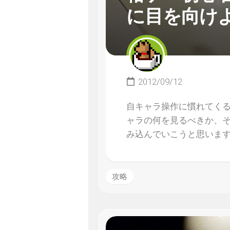
に目を向け
2012/09/12
自キャラ操作に慣れてく
ャラの何を見るべきか、
み込んでいこうと思いま
攻略