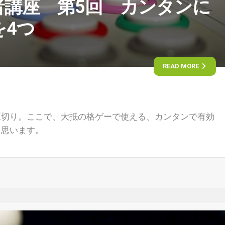
者講座 第5回 カンタンに
を4つ
READ MORE
区切り。ここで、大抵の格ゲーで使える、カンタンで有効
と思います。