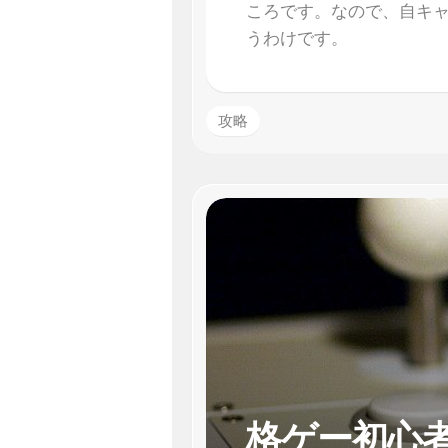
ころです。なので、自キ
うわけです。
攻略
格ゲー初心