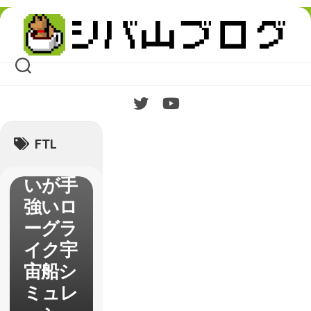
Skip
to
【FTL:
content
Faster
Than
Light
】レビ
ュー
FTL
かわい
いが手
強いロ
ーグラ
イク宇
宙船シ
ミュレ