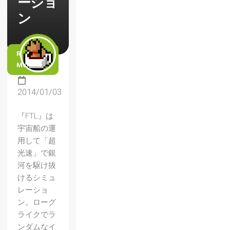
ーショ
ン
READ
MORE
2014/01/03
『FTL』は
宇宙船の運
用して「超
光速」で銀
河を駆け抜
けるシミュ
レーショ
ン。ローグ
ライクでラ
ンダムなイ