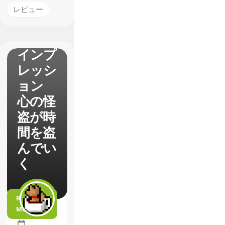
【ペル
レビュー
ソナ
5】1st
インプ
レッシ
ョン
心の怪
盗が時
間を盗
んでい
く
READ
MORE