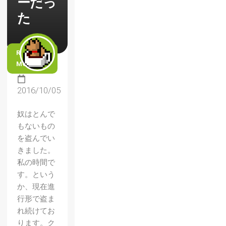
ーだっ
た
READ
MORE
2016/10/05
奴はとんで
もないもの
を盗んでい
きました。
私の時間で
す。という
か、現在進
行形で盗ま
れ続けてお
ります。ク