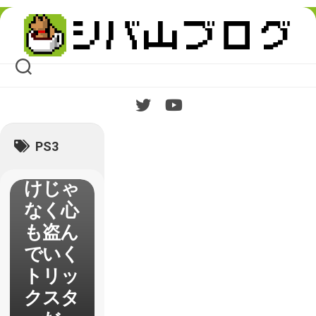
ソナ
Skip
to
5】レ
content
ビュ
ー
「心の
怪盗
団」は
PS3
時間だ
けじゃ
なく心
も盗ん
でいく
トリッ
クスタ