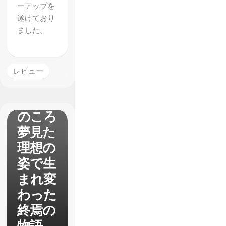
スフィ
ーアップを
遂げており
ア レ
ました。
イヴス
ラシ
ル】レ
レビュー
ビュ
ー あ
のころ
夢見た
理想の
姿で生
まれ変
わった
終焉の