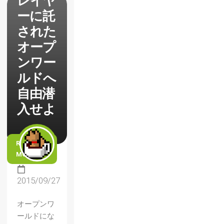
レイヤ
ーに託
された
オープ
ンワー
ルドへ
自由潜
入せよ
READ
MORE
2015/09/27
オープンワ
ールドにな