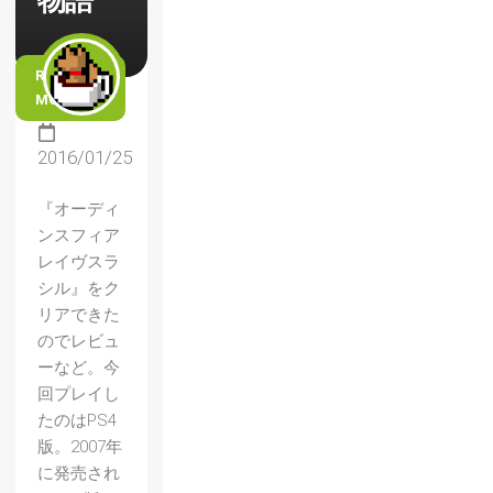
物語
READ
MORE
2016/01/25
『オーディ
ンスフィア
レイヴスラ
シル』をク
リアできた
のでレビュ
ーなど。今
回プレイし
たのはPS4
版。2007年
に発売され