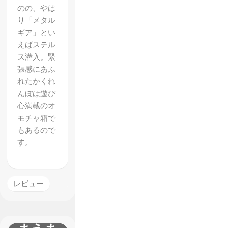
のの、やは
り「メタル
【メタ
ギア」とい
ルギア
えばステル
ソリッ
ス潜入。緊
ド5 フ
張感にあふ
れたかくれ
ァント
んぼは遊び
ムペイ
心満載のオ
ン】
モチャ箱で
もあるので
1stイ
す。
ンプレ
ッショ
ン 隠
レビュー
れて敵
兵を捕