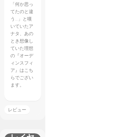
「何か思っ
てたのと違
う…」と嘆
いていたア
ナタ、あの
とき想像し
ていた理想
【メタ
の『オーデ
ルギア
ィンスフィ
ソリッ
ア』はこち
らでござい
ド5 フ
ます。
ァント
ムペイ
ン】レ
レビュー
ビュ
ー プ