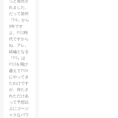
っと発売さ
れました。
だって前作
『P4』から
8年です
よ。PS2時
代ですから
ね、アレ。
続編となる
『P5』は
PS3を飛び
越えてPS4
にやってき
たわけです
が、待たさ
れただけあ
って予想以
【オー
上にゴージ
ディン
ャスなパワ