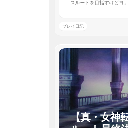
スルートを目指すけどヨ
プレイ日記
【真・女神転