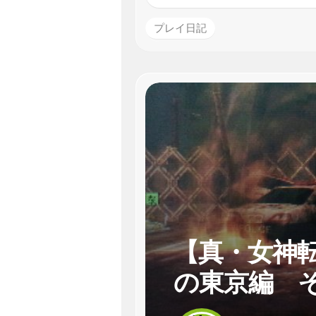
プレイ日記
【真・女神転
の東京編 