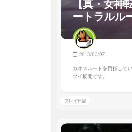
【真・女神転
ートラルル
2013/06/07
カオスルートを目指して
ツイ展開です。
プレイ日記