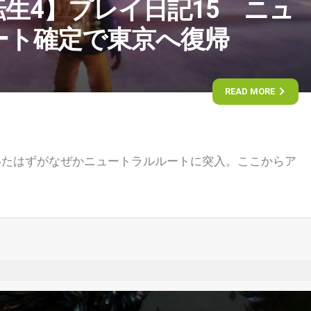
生4】プレイ日記15 ニュ
ート確定で東京へ復帰
READ MORE
いたはずがなぜかニュートラルルートに突入。ここからア