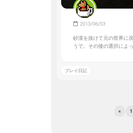
2013/06/03
砂漠を抜けて元の世界に
うで。その後の選択によっ
プレイ日記
«
1