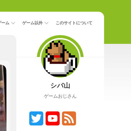
ゲーム
ゲーム以外
このサイトについて
レ
二
ビ
次
ュ
元
ー
本
攻
映
略
画
シバ山
ニ
ュ
ゲームおじさん
ー
ス
プ
レ
Twitter
YouTube
Feed
イ
日