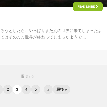
READ MORE
戻ろうとしたら、やっぱりまた別の世界に来てしまったよ
てはそのまま世界が終わってしまったようで…。
3 / 6
2
3
4
5
...
»
最後 »