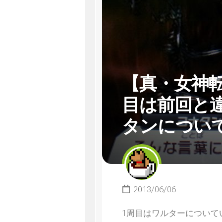
【真・女神転
目は前回と
タンについ
2013/06/06
1周目はワルターについて