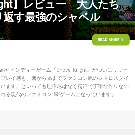
Knight】レビュー 大人たち
り返す最強のシャベル
READ MORE
ルを集めたインディーゲーム『Shovel Knight』がついにリリー
もプレイ感も、隅から隅までファミコン風のレトロスタイ
ています。といっても理不尽はなく精細で丁寧な作りなの
れる現代のファミコン”風”ゲームになっています。