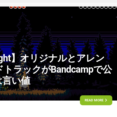
Knight】オリジナルとアレン
トラックがBandcampで公
は言い値
READ MORE