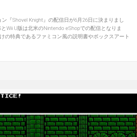
『Shovel Knight』の配信日が6月26日に決まりまし
とWii U版は北米のNintendo eShopでの配信となりま
で出資者向けの特典であるファミコン風の説明書やボックスアート