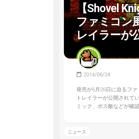
【Shovel 
ファミコン
レイラーが
2014/06/24
発売が6月26日に迫るファミ
トレイラーが公開されて
ミック、ボス敵などが確
ニュース