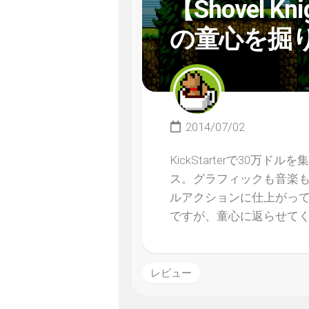
【Shovel 
の童心を掘
2014/07/02
KickStarterで30万ド
ス。グラフィックも音楽
ルアクションに仕上がっ
ですが、童心に返らせてく
レビュー