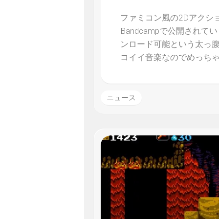
ファミコン風の2Dアクション
Bandcampで公開さ
ンロード可能という太っ
コイイ音楽なのでめっち
ニュース