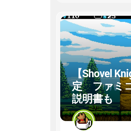
【Shovel 
定 ファミ
説明書も