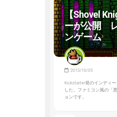
【Shovel 
ーが公開 レ
ンゲーム
2013/10/05
Kickstarter発のインデ
した。ファミコン風の「悪
ョンです。