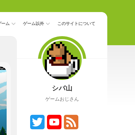
ゲーム
ゲーム以外
このサイトについて
レ
二
ビ
次
ュ
元
ー
本
攻
映
略
画
シバ山
ニ
ュ
ゲームおじさん
ー
ス
プ
レ
Twitter
YouTube
Feed
イ
日