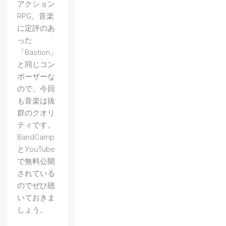
アクション
RPG。音楽
に定評のあ
った
「Bastion」
と同じコン
ポーザーな
ので、今回
も音楽は抜
群のクオリ
ティです。
BandCamp
とYouTube
で無料公開
されている
【Goat
のでぜひ聴
いておきま
Simula
しょう。
tor】