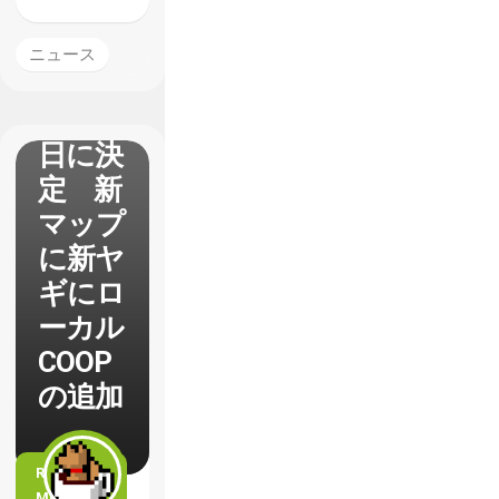
1.1パ
ッチの
ニュース
配信日
が6月3
日に決
定 新
マップ
に新ヤ
ギにロ
ーカル
COOP
の追加
READ
MORE