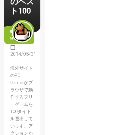
のベス
ト100
READ
MORE
2014/05/31
海外サイト
のPC
Gamerがブ
ラウザで動
作するフリ
ーゲームを
100タイト
ル選出して
います。ア
クションか