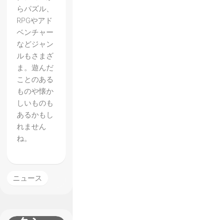
らパズル、
RPGやアド
ベンチャー
などジャン
【Witc
ルもさまざ
hmars
ま。遊んだ
ことのある
h】
ものや懐か
1920
しいものも
年代の
あるかもし
れません
マサチ
ね。
ューセ
ッツを
舞台と
ニュース
した
2Dア