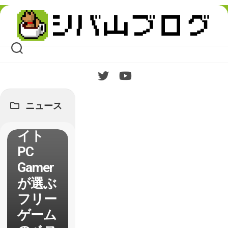
Skip
to
content
ニュース
海外サ
イト
PC
Gamer
が選ぶ
フリー
ゲーム