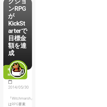
クショ
ンRPG
が
KickSt
arterで
目標金
額を達
成
READ
MORE
2014/05/30
『Witchmarsh』
はRPG要素