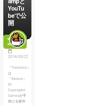
ampと
YouTu
beで公
開
READ
MORE
2014/05/22
『Transistor』
は
「Bastion」
の
Supergiant
Gamesが手
掛ける新作