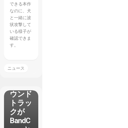
できる本作
なのに、犬
と一緒に波
状攻撃して
いる様子が
確認できま
す。
【Tran
sistor
ニュース
】ステ
キなサ
ウンド
トラッ
クが
BandC