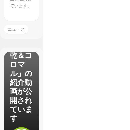
【P4U
ています。
2】家
庭用か
らの新
ニュース
キャラ
「天田
乾＆コ
ロマ
ル」の
紹介動
画が公
開され
ていま
す