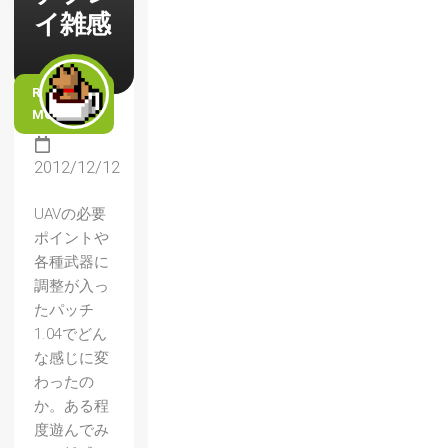
イ雑感
READ
MORE
2012/12/12
UAVの必要
ポイントや
各種武器に
調整が入っ
たパッチ
1.04でどん
な感じに変
わったの
か。ある程
『Retr
度遊んでみ