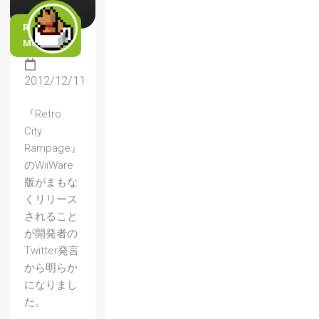
READ
MORE
2012/12/11
『Retro
City
Rampage』
【Stre
のWiiWare
et
版がまもな
Fighter
くリリース
されること
X
が開発者の
Mega
Twitter発言
Man】
から明らか
になりまし
ファミ
た。
コン風