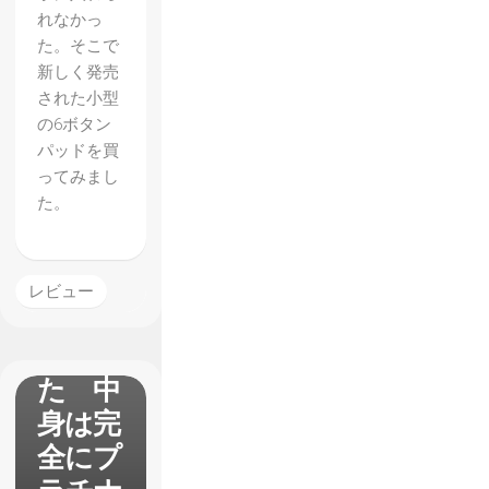
れなかっ
た。そこで
新しく発売
【メタ
された小型
ルギア
の6ボタン
ライジ
パッドを買
ってみまし
ング】
た。
体験版
が配信
された
レビュー
のでや
ってみ
た 中
身は完
全にプ