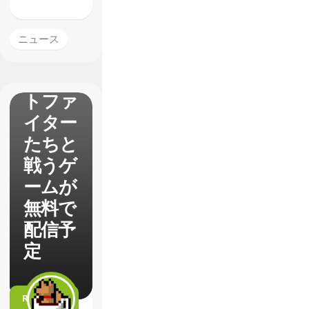
ロック
マンが
ニュース
歴代ス
トリー
トファ
イター
たちと
戦うゲ
ームが
無料で
配信予
定
READ