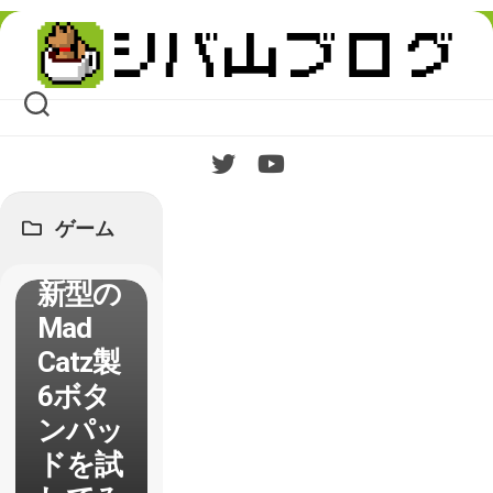
Skip
to
content
小さく
ゲーム
なった
新型の
Mad
Catz製
6ボタ
ンパッ
ドを試