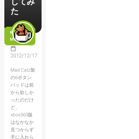
してみ
た
READ
MORE
2012/12/17
Mad Catz製
の6ボタン
パッドは前
から欲しか
ったのだけ
ど、
xbox360版
はなかなか
見つからず
手に入れら