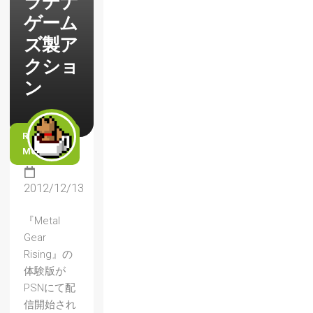
ラチナ
ゲーム
ズ製ア
クショ
ン
READ
MORE
2012/12/13
『Metal
Gear
Rising』の
体験版が
PSNにて配
信開始され