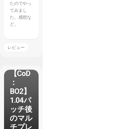
たのでやっ
てみまし
た。感想な
ど。
レビュー
【CoD
：
BO2】
1.04パ
ッチ後
のマル
チプレ