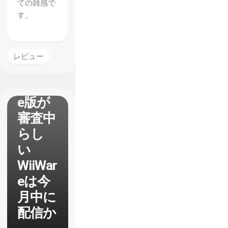
ての雑感で
o City
す。
Rampa
ge』の
XBLA
レビュー
版と
WiiWar
e版が
審査中
らし
い
WiiWar
eは今
月中に
配信か