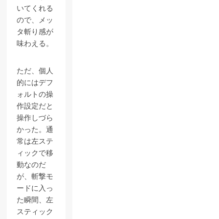
いてくれる
ので、メッ
タ斬り感が
味わえる。
ただ、個人
的にはデフ
ォルトの操
作設定だと
操作しづら
かった。通
常は左ステ
ィックで移
動なのだ
が、斬撃モ
ードに入っ
た瞬間、左
スティック