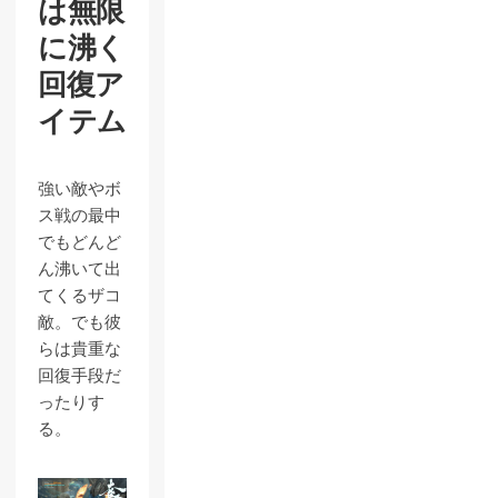
は無限
に沸く
回復ア
イテム
強い敵やボ
ス戦の最中
でもどんど
ん沸いて出
てくるザコ
敵。でも彼
らは貴重な
回復手段だ
ったりす
る。