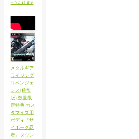
– YouTube
メタルギア
ライジング
リベンジェ
ンス(通常
版) 数量限
定特典 カス
タマイズ用
ボディ『サ
イボーグ忍
者』ダウン