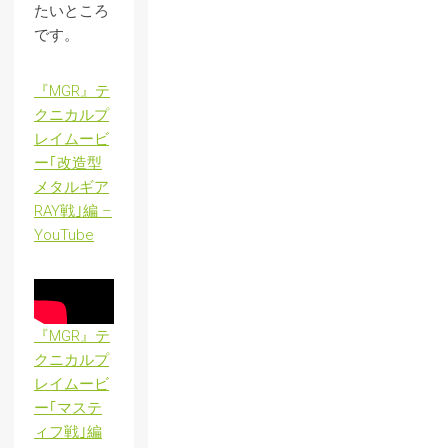
たいところ
です。
『MGR』テ
クニカルプ
レイムービ
ー｢改造型
メタルギア
RAY戦｣編 –
YouTube
『MGR』テ
クニカルプ
レイムービ
ー｢マステ
ィフ戦｣編