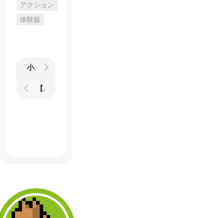
アクション
体験版
小さくなった新型のMad Catz製6ボタンパッドを試してみた
【CoD：BO2】1.04パッチ後のマルチプレイ雑感