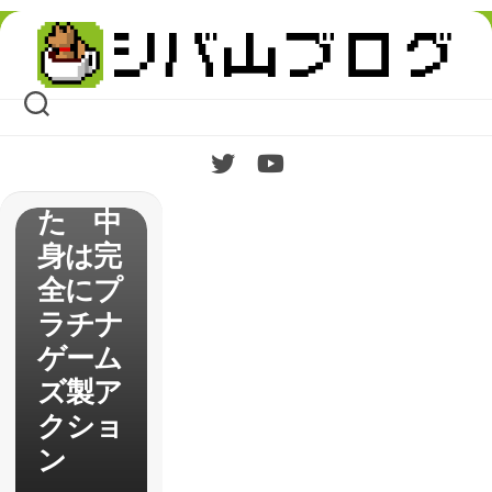
ング】
Skip
体験版
to
content
が配信
された
のでや
ってみ
た 中
身は完
全にプ
ラチナ
ゲーム
ズ製ア
クショ
ン