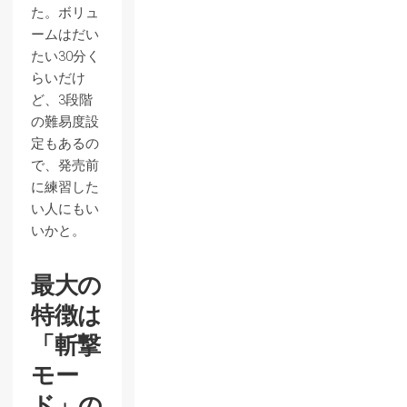
た。ボリュ
ームはだい
たい30分く
らいだけ
ど、3段階
の難易度設
定もあるの
で、発売前
に練習した
い人にもい
いかと。
最大の
特徴は
「斬撃
モー
ド」の