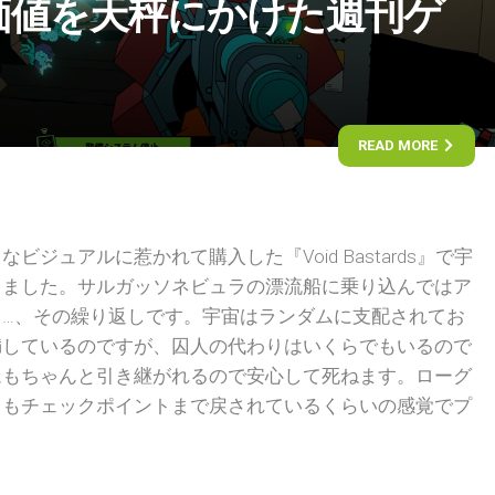
価値を天秤にかけた週刊ゲ
READ MORE
ジュアルに惹かれて購入した『Void Bastards』で宇
りました。サルガッソネビュラの漂流船に乗り込んではア
ら…、その繰り返しです。宇宙はランダムに支配されてお
満しているのですが、囚人の代わりはいくらでもいるので
ムもちゃんと引き継がれるので安心して死ねます。ローグ
てもチェックポイントまで戻されているくらいの感覚でプ