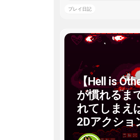
プレイ日記
【Hell is 
が慣れるま
れてしまえ
2Dアクショ