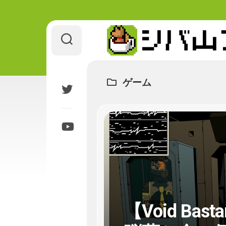
Skip
to
content
ゲーム
【Void Ba