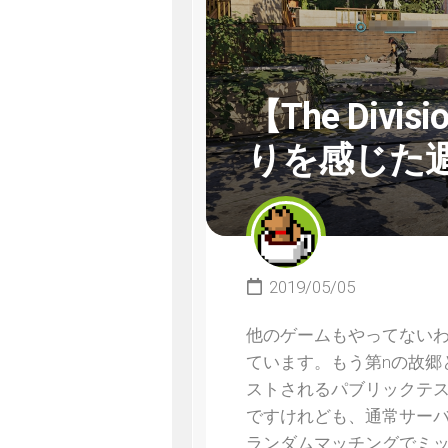
【The Div
りを感じた
2019/05/05
他のゲームもやってないわ
ています。もう第nの故郷
ストされるパブリックテス
ですけれども、通常サー
ランダムマッチングでミ