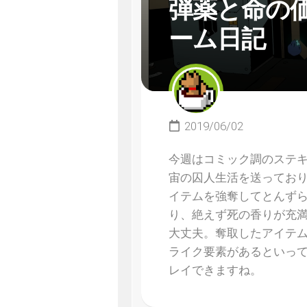
弾薬と命の
ーム日記
2019/06/02
今週はコミック調のステキなビ
宙の囚人生活を送ってお
イテムを強奪してとんず
り、絶えず死の香りが充
大丈夫。奪取したアイテ
ライク要素があるといっ
レイできますね。