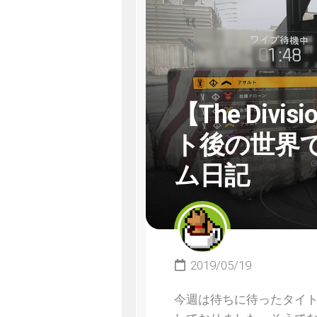
【The Div
ト後の世界
ム日記
2019/05/19
今週は待ちに待ったタイトルア