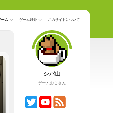
ゲーム
ゲーム以外
このサイトについて
レ
二
ビ
次
ュ
元
ー
本
攻
映
略
画
シバ山
ニ
ュ
ゲームおじさん
ー
ス
プ
レ
Twitter
YouTube
Feed
イ
日