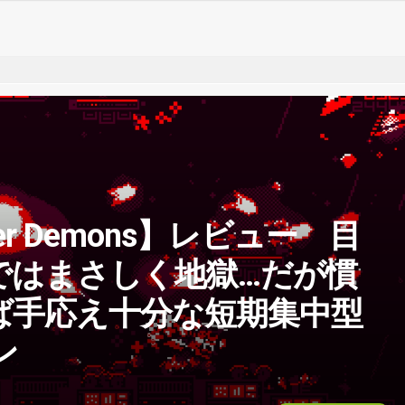
Other Demons】レビュー 目
ではまさしく地獄…だが慣
ば手応え十分な短期集中型
ン