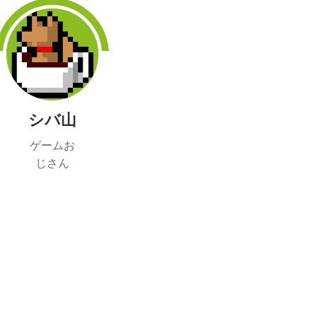
シバ山
ゲームお
じさん