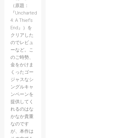
（原題：
『Uncharted
4: A Thief’s
End』）を
クリアした
のでレビュ
ーなど。こ
のご時勢、
金をかけま
くったゴー
ジャスなシ
ングルキャ
ンペーンを
提供してく
れるのはな
かなか貴重
なのです
が、本作は