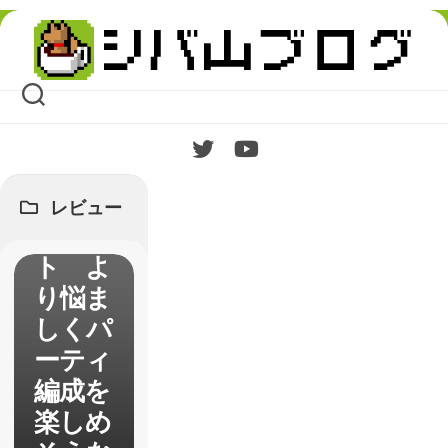
Skip
to
content
【世界
樹の迷
宮V】
体験版
プレイ
レビュー
レポー
ト よ
り悩ま
しくパ
ーティ
編成を
楽しめ