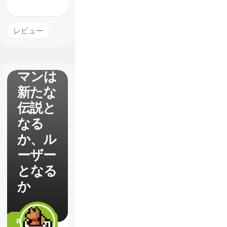
レビュ
ー 加
レビュー
速した
ロック
マンは
新たな
伝説と
なる
か、ル
ーザー
となる
か
READ