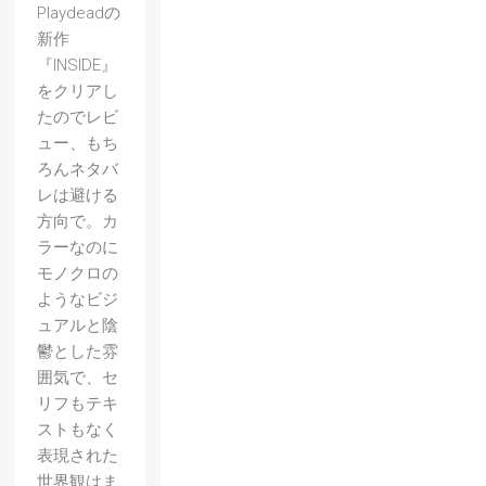
Playdeadの
新作
『INSIDE』
をクリアし
たのでレビ
ュー、もち
ろんネタバ
レは避ける
方向で。カ
ラーなのに
モノクロの
ようなビジ
ュアルと陰
鬱とした雰
囲気で、セ
リフもテキ
ストもなく
表現された
世界観はま