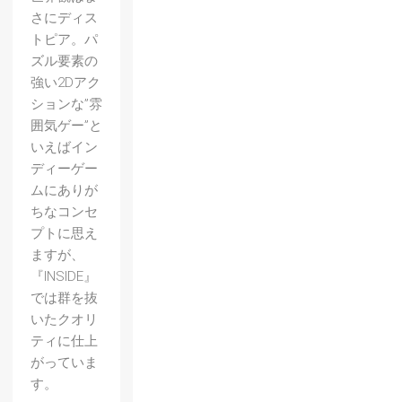
さにディス
トピア。パ
ズル要素の
強い2Dアク
ションな”雰
囲気ゲー”と
いえばイン
ディーゲー
ムにありが
ちなコンセ
プトに思え
ますが、
『INSIDE』
では群を抜
いたクオリ
【Migh
ティに仕上
がっていま
ty
す。
No.9】