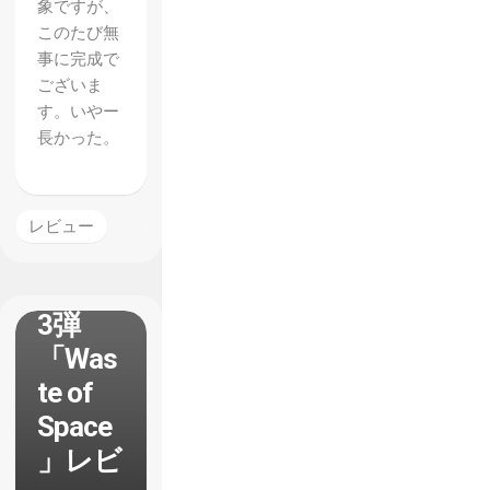
象ですが、
このたび無
事に完成で
ございま
す。いやー
長かった。
【Goat
Simula
レビュー
tor】
DLC第
3弾
「Was
te of
Space
」レビ