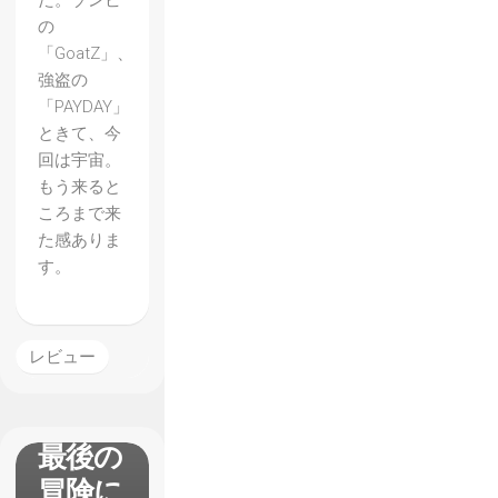
た。ゾンビ
の
【アン
「GoatZ」、
チャー
強盗の
テッド
「PAYDAY」
ときて、今
海賊王
回は宇宙。
と最後
もう来ると
の秘
ころまで来
た感ありま
宝】レ
す。
ビュ
ー ネ
イサ
レビュー
ン・ド
レイク
最後の
冒険に