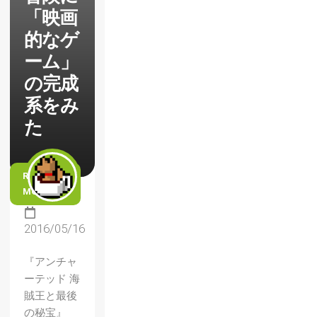
「映画
的なゲ
ーム」
の完成
系をみ
た
READ
MORE
2016/05/16
『アンチャ
ーテッド 海
賊王と最後
の秘宝』