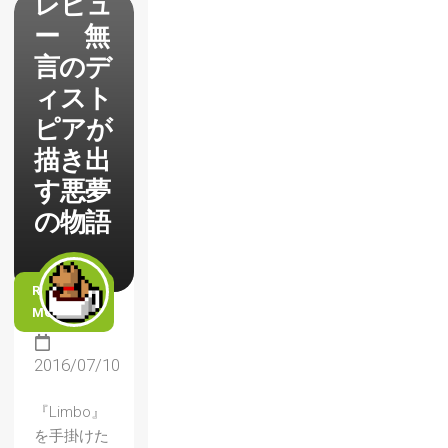
レビュ
ー 無
言のデ
ィスト
ピアが
描き出
す悪夢
の物語
READ
MORE
2016/07/10
『Limbo』
を手掛けた