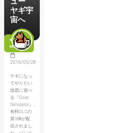
ュー
ヤギ宇
宙へ
READ
MORE
2016/05/28
ヤギになっ
てやりたい
放題に遊べ
る『Goat
Simulator』、
有料DLCの
第3弾が配
信されまし