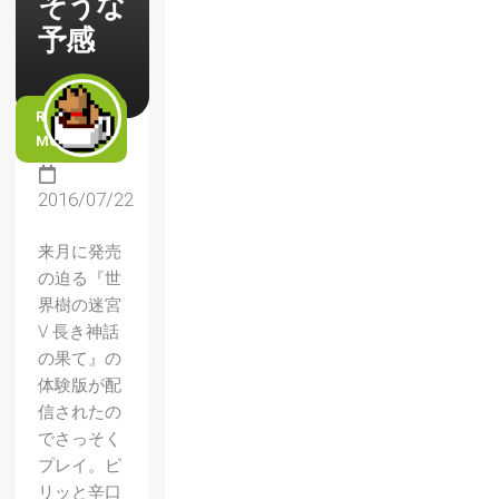
そうな
予感
READ
MORE
2016/07/22
来月に発売
の迫る『世
界樹の迷宮
V 長き神話
の果て』の
体験版が配
信されたの
でさっそく
プレイ。ピ
リッと辛口