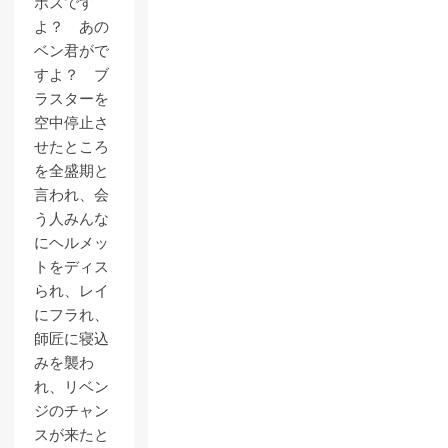
ボスです
よ？ あの
ベン君がで
すよ？ ブ
ラスターを
空中停止さ
せたところ
を全盛期と
言われ、会
う人みんな
にヘルメッ
トをディス
られ、レイ
にフラれ、
師匠に寝込
みを襲わ
れ、リベン
ジのチャン
スが来たと