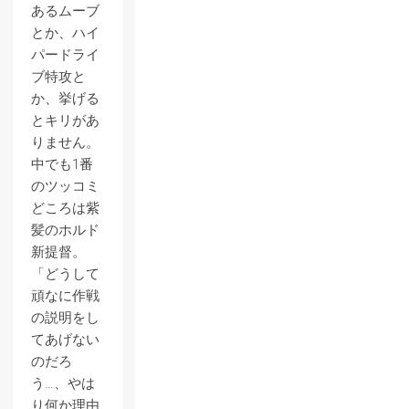
あるムーブ
とか、ハイ
パードライ
ブ特攻と
か、挙げる
とキリがあ
りません。
中でも1番
のツッコミ
どころは紫
髪のホルド
新提督。
「どうして
頑なに作戦
の説明をし
てあげない
のだろ
う…、やは
り何か理由