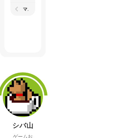
マンハッタンに戻ったりメガネがスタイリッシュだったり「きらら」が聖典だったり前ビを「そげぶ」したりで充実した週刊ゲーム日記
シバ山
ゲームお