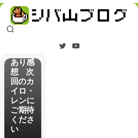
ーウォ
Skip
ーズ
to
content
最後の
ジェダ
イ』ネ
タバレ
あり感
想 次
回のカ
イロ・
レンに
ご期待
くださ
い