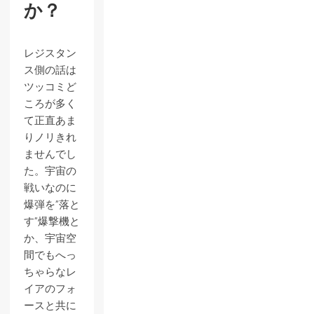
か？
レジスタン
ス側の話は
ツッコミど
ころが多く
て正直あま
りノリきれ
ませんでし
た。宇宙の
戦いなのに
爆弾を”落と
す”爆撃機と
か、宇宙空
間でもへっ
ちゃらなレ
イアのフォ
ースと共に