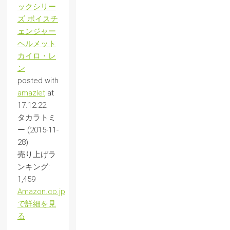
ックシリー
ズ ボイスチ
ェンジャー
ヘルメット
カイロ・レ
ン
posted with
amazlet
at
17.12.22
タカラトミ
ー (2015-11-
28)
売り上げラ
ンキング:
1,459
Amazon.co.jp
で詳細を見
る