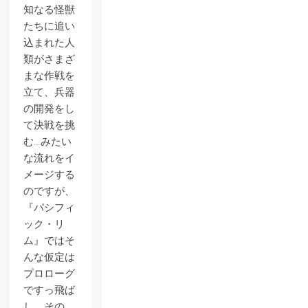
知なる怪獣
たちに追い
込まれた人
類がさまざ
まな作戦を
立て、兵器
の開発をし
て決戦を挑
む…みたい
な流れをイ
メージする
のですが、
『パシフィ
ック・リ
ム』ではそ
んな仮定は
プロローグ
ですっ飛ば
し。その