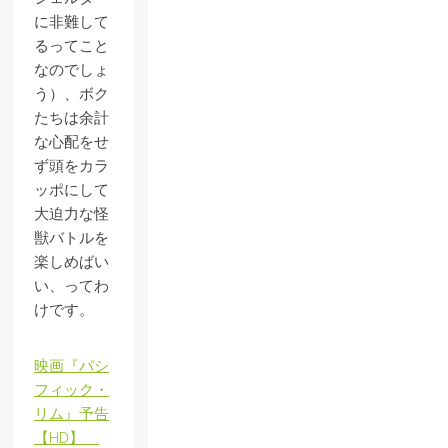
に非難して
るってこと
なのでしょ
う）、ボク
たちは余計
な心配をせ
ず頭をカラ
ッポにして
大迫力な怪
獣バトルを
楽しめばい
い、ってわ
けです。
映画『パシ
フィック・
リム』予告
【HD】