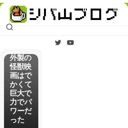
Skip
【パシ
to
content
フィッ
ク・リ
ム】感
想・海
外製の
怪獣映
画はで
かくて
巨大で
力でパ
ワーだ
った