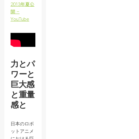
2013年夏公
開 –
YouTube
力とパ
ワーと
巨大感
と重量
感と
日本のロボ
ットアニメ
における巨