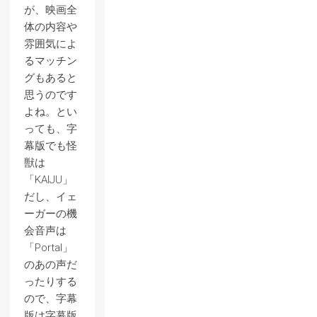
が、映画全
体の内容や
雰囲気によ
るマッチン
グもあると
思うのです
よね。とい
っても、字
幕版でも怪
獣は
「KAIJU」
だし、イェ
ーガーの機
会音声は
「Portal」
のあの声だ
ったりする
ので、字幕
版は字幕版