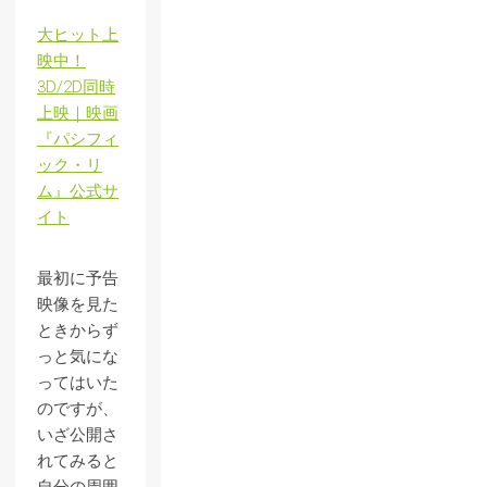
大ヒット上
映中！
3D/2D同時
上映｜映画
『パシフィ
ック・リ
ム』公式サ
イト
最初に予告
映像を見た
ときからず
っと気にな
ってはいた
のですが、
いざ公開さ
れてみると