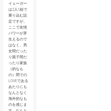
イェーガー
は2人1組で
乗り込む設
定ですが、
ここで友情
パワーが芽
生えるので
はなく、男
女間だった
り親子間だ
ったり家族
（的なも
の）間での
LOVEである
あたりにも
なんとなく
海外的なも
のを感じま
す。なんと