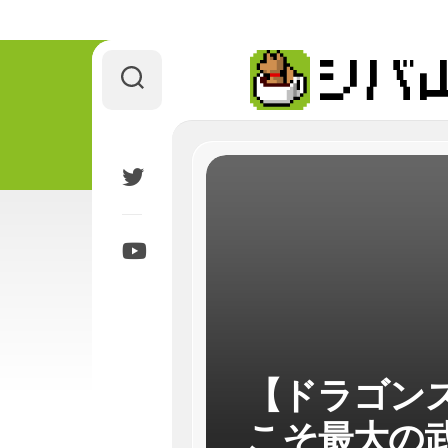
Skip
to
content
【ドラゴン
こそ最大の