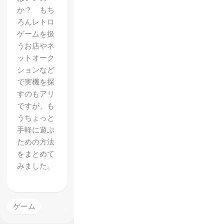
か？ もち
ろんレトロ
ゲームを扱
うお店やネ
ットオーク
ションなど
で実機を探
すのもアリ
ですが、も
うちょっと
手軽に遊ぶ
【Migh
ための方法
をまとめて
ty
みました。
No.9】
ヒロイ
ン「コ
ゲーム
ールち