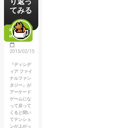
り返っ
てみる
READ
MORE
2015/02/15
『ディシデ
ィア ファイ
ナルファン
タジー』が
アーケード
ゲームにな
って戻って
くると聞い
てテンショ
ンが上がっ