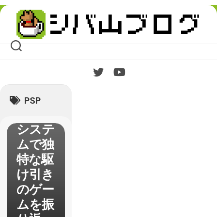
Skip
to
content
【ディ
シディ
アFF】
という
PSP
独自な
システ
ムで独
特な駆
け引き
のゲー
ムを振