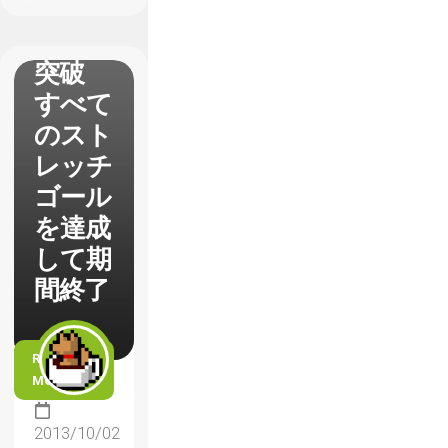
400万
ドルを
突破
すべて
のスト
レッチ
ゴール
を達成
して期
間終了
READ
MORE
2013/10/02