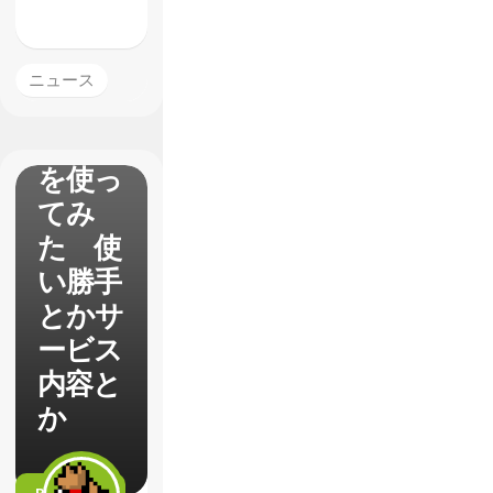
PS3の
ニュース
映画レ
ンタル
を使っ
てみ
た 使
い勝手
とかサ
ービス
内容と
か