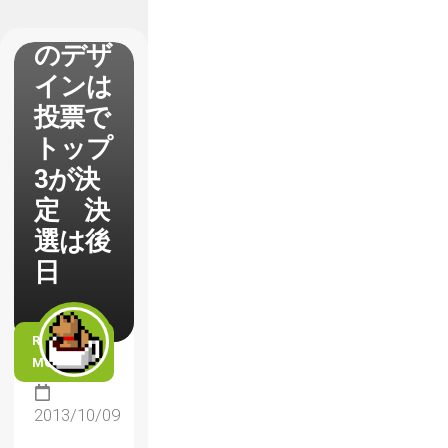
ゃん」
のデザ
インは
投票で
トップ
3が決
定 決
選は後
日
READ
MORE
2013/10/09