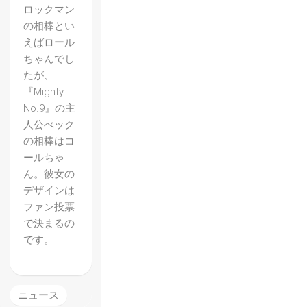
ロックマン
の相棒とい
えばロール
ちゃんでし
たが、
『Mighty
No.9』の主
人公べック
の相棒はコ
ールちゃ
ん。彼女の
デザインは
ファン投票
で決まるの
【Migh
です。
ty
No.9】
出資額
ニュース