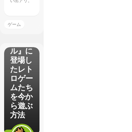
い出アリ。
『ハイ
ゲーム
スコア
ガー
ル』に
登場し
たレト
ロゲー
ムたち
を今か
ら遊ぶ
方法