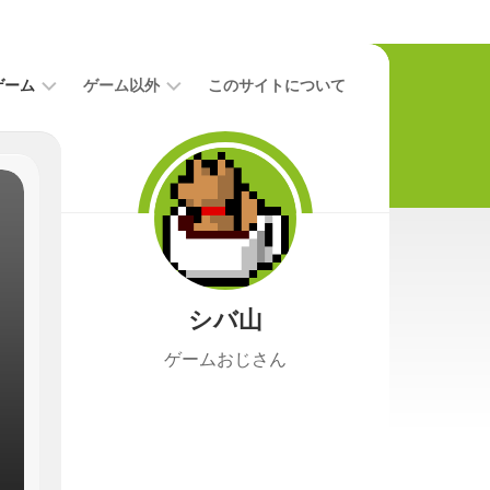
ゲーム
ゲーム以外
このサイトについて
レ
二
ビ
次
ュ
元
ー
本
攻
映
略
画
シバ山
ニ
ュ
ゲームおじさん
ー
ス
プ
レ
イ
日