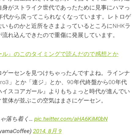
自身がストライク世代であったために見事にハマっ
0年代から戻ってこられなくなっています。レトロゲ
ないものかと近所をさまよっているところにNHKラ
が流れ込んできたので重傷に発展しています。
ール』のこのタイミングで読んだので感想とか
ロゲーセンを見つけちゃったんですよね。ラインナ
ero3」とか「連ジ」とか、90年代終盤から00年代
ハイスコアガール』よりもちょっと時代が進んでい
ィ筐体が並ぶこの空気はまさにゲーセン。
ゃ落ち着く…
pic.twitter.com/aHA6KiM0bN
amaCoffee)
2014, 8月 9