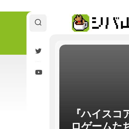
Skip
to
content
『ハイスコ
ロゲームた