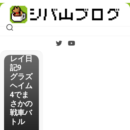
Skip
to
content
【新・
世界樹
の迷
宮】プ
レイ日
記9
グラズ
ヘイム
4でま
さかの
戦車バ
トル