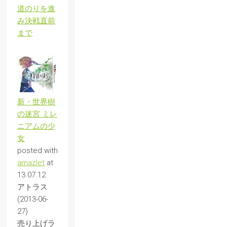
道のりを進
み決戦直前
まで
新・世界樹
の迷宮 ミレ
ニアムの少
女
posted with
amazlet
at
13.07.12
アトラス
(2013-06-
27)
売り上げラ