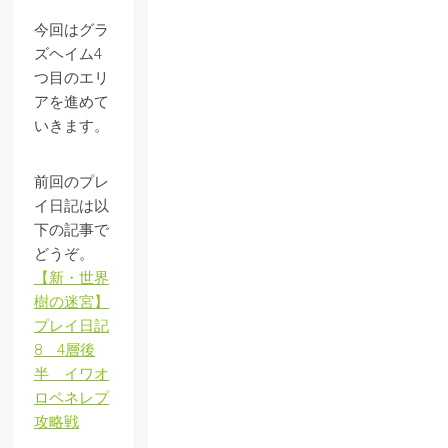
今回はグラ
ズヘイム4
つ目のエリ
アを進めて
いきます。
前回のプレ
イ日記は以
下の記事で
どうぞ。
【新・世界
樹の迷宮】
プレイ日記
8 4層後
半 イワオ
ロペネレプ
攻略戦