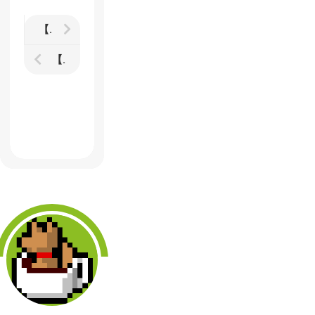
【新・世界樹の迷宮】プレイ日記10 第5層前半 長い道のりを進み決戦直前まで
【FILCO Majestouch】ちょっといいキーボードにしたら打鍵感がとにかく気持ちよかった