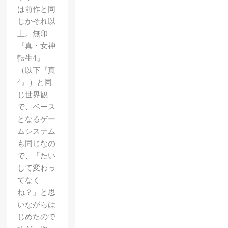
は前作と同
じかそれ以
上。無印
『真・女神
転生4』
（以下『真
4』）と同
じ世界観
で、ベース
となるゲー
ムシステム
も同じなの
で、「たい
して変わっ
てなく
ね？」と思
いながらは
じめたので