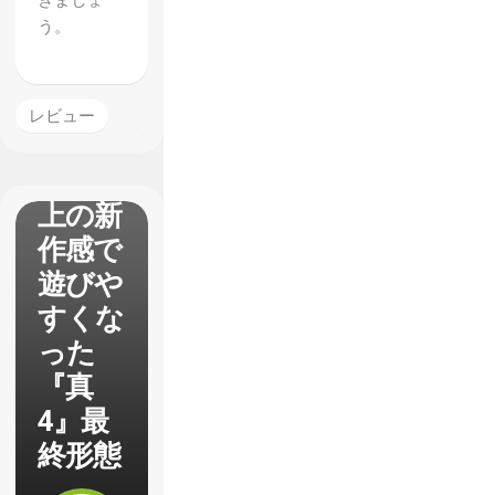
きましょ
女神転
う。
生4
FINAL
】レビ
レビュー
ュー
予想以
上の新
作感で
遊びや
すくな
った
『真
4』最
終形態