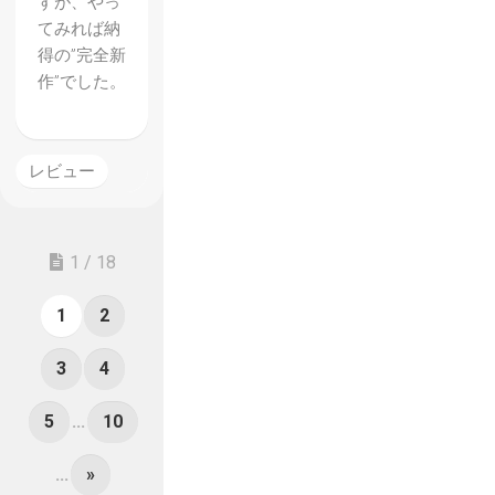
すが、やっ
てみれば納
得の”完全新
作”でした。
レビュー
1 / 18
1
2
3
4
5
...
10
...
»