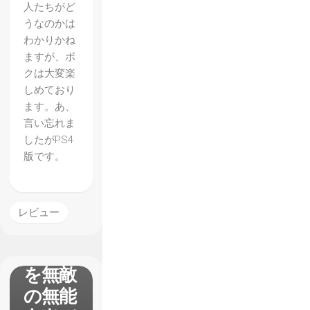
人たちがど
雷霆
うなのかは
ガンヴ
わかりかね
ォルト
ますが、ボ
クは大変楽
爪】レ
しめており
ビュ
ます。あ、
ー 無
言い忘れま
したがPS4
敵の雷
版です。
撃能力
者が切
り開い
レビュー
た間口
の広さ
を無敵
の無能