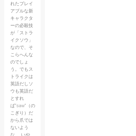
れたプレイ
アブルな新
キャラクタ
ーの必殺技
が「ストラ
イクソウ」
なので、そ
こらへんな
のでしょ
う。でもス
トライクは
英語だしソ
ウも英語だ
とすれ
ば”saw”（の
こぎり）だ
から爪では
ないよう
な……いや、