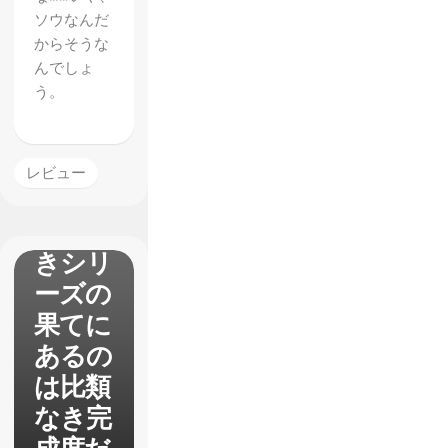
ソウなんだ
からそうな
んでしょ
う。
【世界
樹の迷
宮5】
レビュー
レビュ
ー 長
きシリ
ーズの
果てに
あるの
は比類
なき完