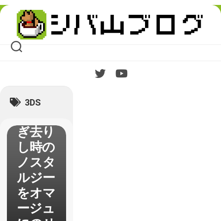
【ドラ
Skip
to
ゴンク
content
エスト
11】
1stイ
ンプレ
ッショ
3DS
ン 過
ぎ去り
し時の
ノスタ
ルジー
をオマ
ージュ