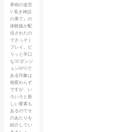
界樹の迷宮
V 長き神話
の果て』の
体験版が配
信されたの
でさっそく
プレイ。ピ
リッと辛口
な3Dダンジ
ョンRPGで
ある印象は
相変わらず
ですが、い
ろいろと新
しい要素も
あるのでそ
のあたりを
【真・
紹介してい