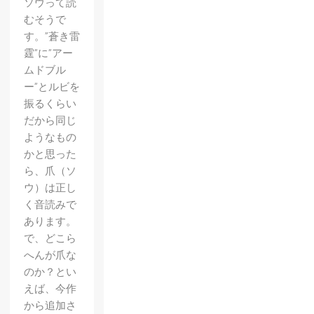
ソウって読
むそうで
す。”蒼き雷
霆”に”アー
ムドブル
ー”とルビを
振るくらい
だから同じ
ようなもの
かと思った
ら、爪（ソ
ウ）は正し
く音読みで
あります。
で、どこら
へんが爪な
のか？とい
えば、今作
から追加さ