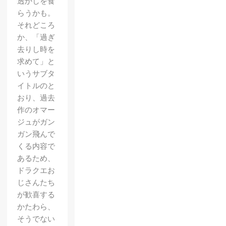
透かしを食
らうかも。
それどころ
か、「過ぎ
去りし時を
求めて」と
いうサブタ
イトルのと
おり、過去
作のオマー
ジュがガン
ガン飛んで
くる内容で
あるため、
ドラクエお
じさんたち
が歓喜する
かたわら、
そうでない
【蒼き