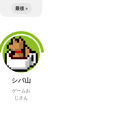
最後 »
シバ山
ゲームお
じさん