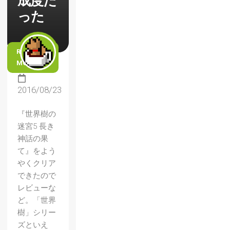
成度だ
った
READ
MORE
2016/08/23
『世界樹の
迷宮5 長き
神話の果
て』をよう
やくクリア
できたので
レビューな
ど。「世界
樹」シリー
ズといえ