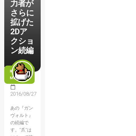
力者が
さらに
拡げた
2Dア
クショ
ン続編
READ
MORE
2016/08/27
あの『ガン
ヴォルト』
の続編で
す。”爪”は