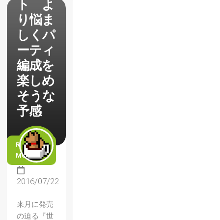
ト よ
り悩ま
しくパ
ーティ
編成を
楽しめ
そうな
予感
READ
MORE
2016/07/22
来月に発売
の迫る『世