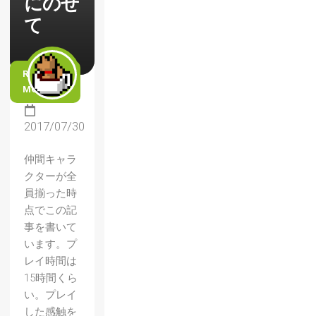
にのせ
て
READ
MORE
2017/07/30
仲間キャラ
クターが全
員揃った時
点でこの記
事を書いて
います。プ
レイ時間は
15時間くら
い。プレイ
した感触を