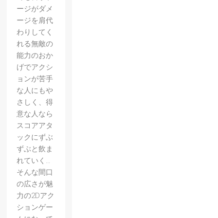
ージがダメ
ージを肩代
わりしてく
れる無敵の
能力のおか
げでアクシ
ョンが苦手
な人にもや
さしく、得
意な人なら
スコアアタ
ックにずぶ
ずぶと飲ま
れていく…
そんな間口
の広さが魅
【ブレ
力の2Dアク
イブリ
ションゲー