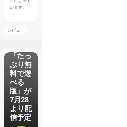
ムになって
ーデフ
います。
ォル
ト】4
章まで
レビュー
収録さ
れた
「たっ
ぷり無
料で遊
べる
版」が
7月28
より配
信予定