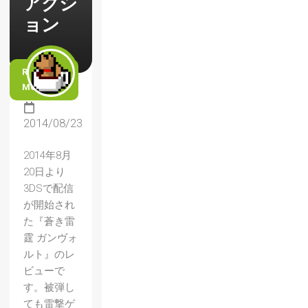
アクシ
ョン
READ
MORE
2014/08/23
2014年8月
20日より
3DSで配信
が開始され
た『蒼き雷
霆 ガンヴォ
ルト』のレ
ビューで
す。被弾し
ても雷撃ゲ