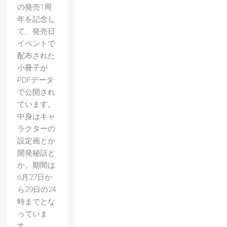
の発売1周
年を記念し
て、発売日
イベントで
配布された
小冊子が
PDFデータ
で公開され
ています。
中身はキャ
ラクターの
設定画とか
開発秘話と
か。期間は
6月27日か
【ペル
ら29日の24
ソナ
時までとな
っていま
Q】レ
す。