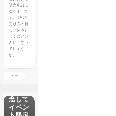
販売形態に
なるようで
す。RPGの
売り方の新
しい試みと
してはいい
んじゃない
でしょう
【新・
か。
世界樹
の迷
宮】発
ニュース
売1周
年を記
念して
イベン
ト限定