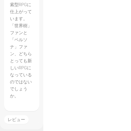
索型RPGに
仕上がって
います。
「世界樹」
ファンと
「ペルソ
ナ」ファ
ン、どちら
とっても新
【ペル
しいRPGに
ソナ
なっている
Q】
のではない
でしょう
2ndイ
か。
ンプレ
ッショ
ン コ
レビュー
ミカル