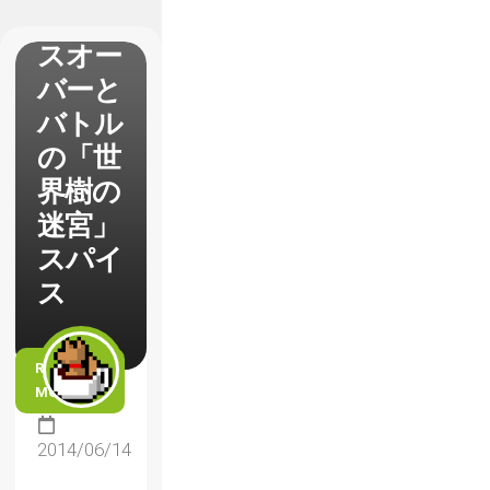
なクロ
スオー
バーと
バトル
の「世
界樹の
迷宮」
スパイ
ス
READ
MORE
2014/06/14