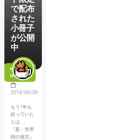
で配布
された
小冊子
が公開
中
READ
MORE
2014/06/28
もう1年も
経っていた
とは…。
『新・世界
樹の迷宮』