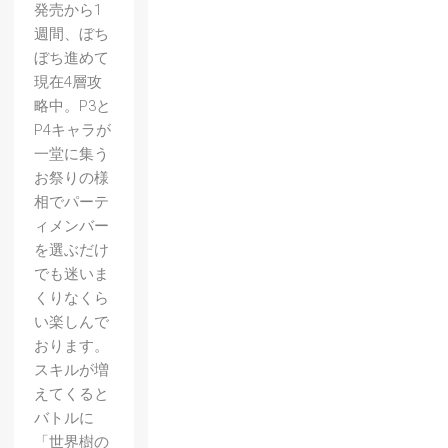
発売から1
週間、ぼち
ぼち進めて
現在4層攻
略中。P3と
P4キャラが
一堂に集う
お祭りの様
相でパーテ
ィメンバー
を選ぶだけ
でも迷いま
くりなくら
い楽しんで
おります。
スキルが増
えてくると
バトルに
「世界樹の