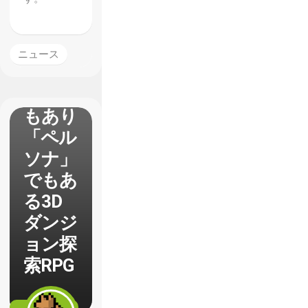
ビュ
ー
「世界
ニュース
樹の迷
宮」で
もあり
「ペル
ソナ」
でもあ
る3D
ダンジ
ョン探
索RPG