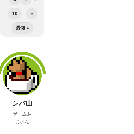
10
...
»
最後 »
シバ山
ゲームお
じさん