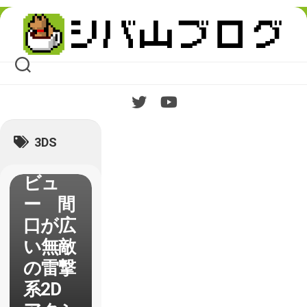
Skip
to
content
【蒼き
雷霆
ガンヴ
ォル
3DS
ト】レ
ビュ
ー 間
口が広
い無敵
の雷撃
系2D