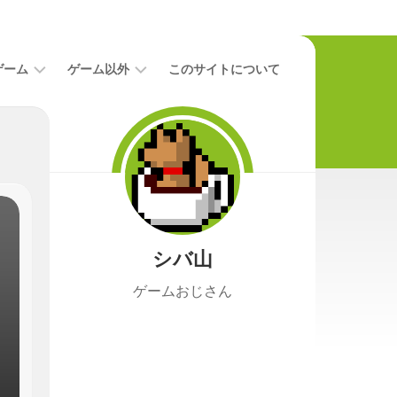
ゲーム
ゲーム以外
このサイトについて
レ
二
ビ
次
ュ
元
ー
本
攻
映
略
画
シバ山
ニ
ュ
ゲームおじさん
ー
ス
プ
レ
イ
日