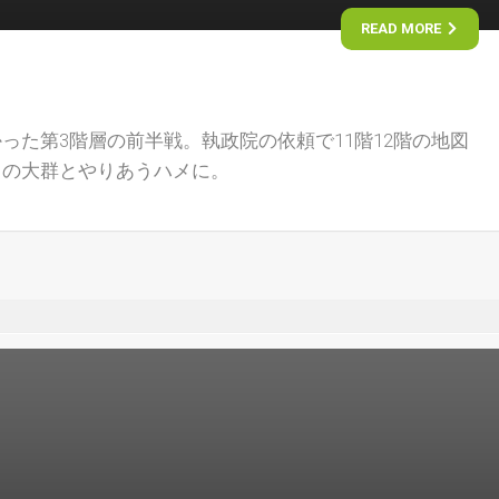
READ MORE
った第3階層の前半戦。執政院の依頼で11階12階の地図
リの大群とやりあうハメに。