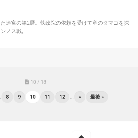
た迷宮の第2層。執政院の依頼を受けて竜のタマゴを探
ヌンノス戦。
10 / 18
.
8
9
10
11
12
...
»
最後 »