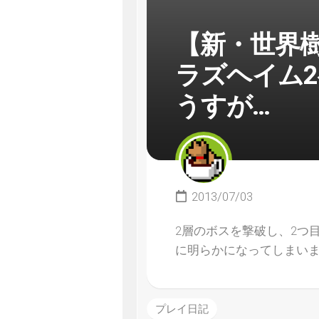
【新・世界
ラズヘイム
うすが…
2013/07/03
2層のボスを撃破し、2つ
に明らかになってしまい
プレイ日記