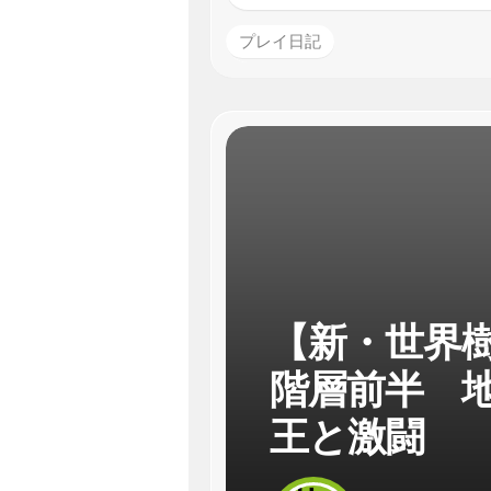
プレイ日記
【新・世界樹
階層前半 
王と激闘