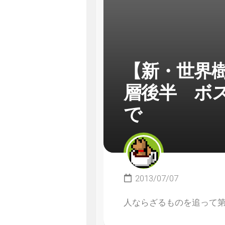
【新・世界樹
層後半 ボ
で
2013/07/07
人ならざるものを追って第