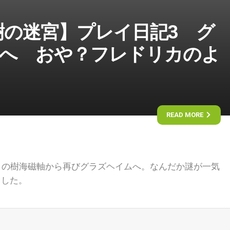
樹の迷宮】プレイ日記3 グ
2へ おや？フレドリカのよ
READ MORE
目の樹海磁軸から再びグラズヘイムへ。なんだか謎が一気
ました。