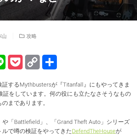
バ山
攻略
na
Line
Pocket
Copy
共
Link
有
Mythbustersが『Titanfall』にもやってきま
の検証をしています。何の役にも立たなさそうなもの
ものまであります。
」や「Battlefield」、「Grand Theft Auto」シリーズ
トルで噂の検証をやってきた
DefendTheHouse
が