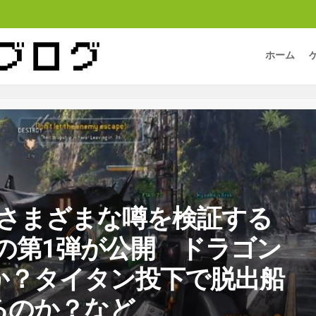
ホーム
all】さまざまな噂を検証する
tersの第1弾が公開 ドラゴン
か？タイタン投下で脱出船
るのか？など