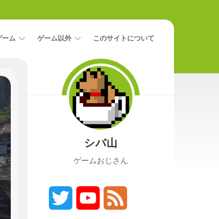
ゲーム
ゲーム以外
このサイトについて
レ
二
ビ
次
ュ
元
ー
本
攻
映
略
画
シバ山
ニ
ュ
ゲームおじさん
ー
ス
プ
レ
Twitter
YouTube
Feed
イ
日