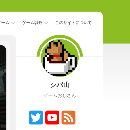
ゲーム
ゲーム以外
このサイトについて
レ
二
ビ
次
ュ
元
ー
本
攻
映
略
画
シバ山
ニ
ュ
ゲームおじさん
ー
ス
プ
レ
Twitter
YouTube
Feed
イ
日