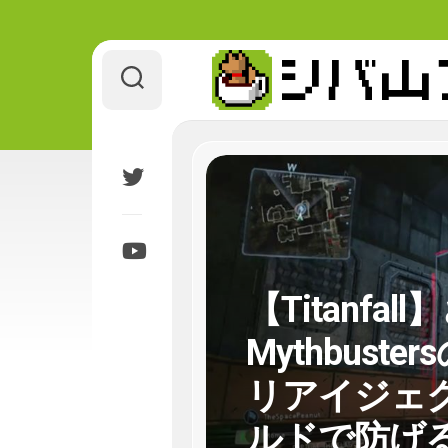
Skip
to
content
【Titanf
Mythbus
リアイジェ
ルドで防げ