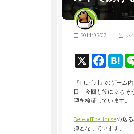
2014/05/07
シ
X
Facebook
Hate
『Titanfall』のゲー
目。今回も役に立ちそ
噂を検証しています。
DefendTheHouse
の送る検
弾となっています。