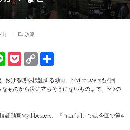
バ山
攻略
na
Line
Pocket
Copy
共
Link
有
ム内における噂を検証する動画、Mythbustersも4回
うなものから役に立ちそうにないものまで、5つの
証動画Mythbusters、『Titanfall』では今回で第4