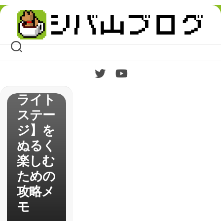
ドルマ
Skip
スター
to
content
シンデ
レラガ
ールズ
スター
ライト
ステー
ジ】を
ぬるく
楽しむ
ための
攻略メ
モ