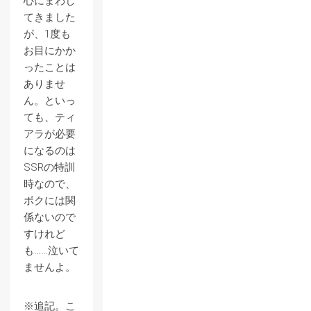
心にまわし
てきました
が、1度も
お目にかか
ったことは
ありませ
ん。といっ
ても、ティ
アラが必要
になるのは
SSRの特訓
時なので、
ボクには関
係ないので
すけれど
も……泣いて
ませんよ。
※追記。こ