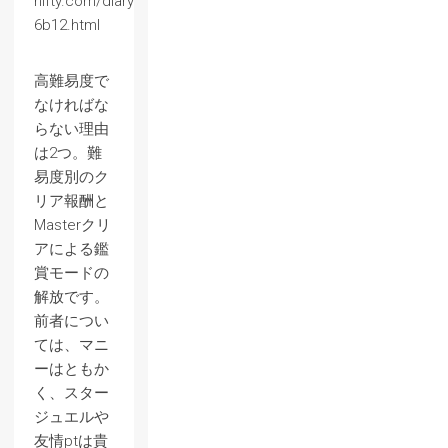
nifty.com/diary/2015/09/post-
6b12.html
高難易度で
なければな
らない理由
は2つ。難
易度別のク
リア報酬と
Masterクリ
アによる鑑
賞モードの
解放です。
前者につい
ては、マニ
ーはともか
く、スター
ジュエルや
友情ptは貴