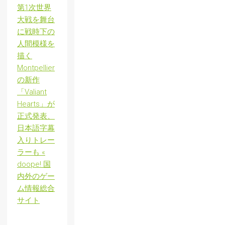
第1次世界
大戦を舞台
に戦時下の
人間模様を
描く
Montpellier
の新作
「Valiant
Hearts」が
正式発表、
日本語字幕
入りトレー
ラーも «
doope! 国
内外のゲー
ム情報総合
サイト