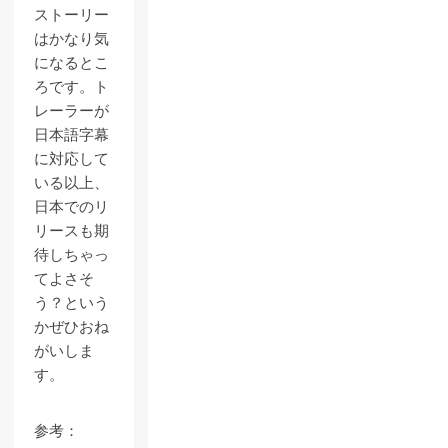
ストーリー
はかなり気
になるとこ
ろです。ト
レーラーが
日本語字幕
に対応して
いる以上、
日本でのリ
リースも期
待しちゃっ
てよさそ
う？という
かぜひおね
がいしま
す。
参考：