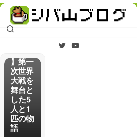
Skip
to
content
【Valia
nt
Hearts
】第一
次世界
大戦を
舞台と
した5
人と1
匹の物
語