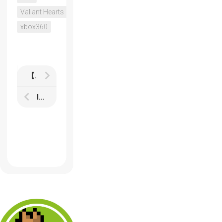
Valiant Hearts
xbox360
【Space Engineers】宇宙でいろいろ作れちゃうサンドボックスタイプのゲーム
IEでTweet buttonからの発言内容が文字化けしている不具合を修正する方法