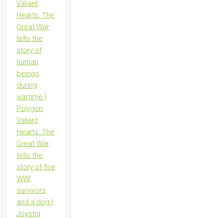
Valiant
Hearts: The
Great War
tells the
story of
human
beings
during
wartime |
Polygon
Valiant
Hearts: The
Great War
tells the
story of five
WWI
survivors
and a dog |
Joystiq