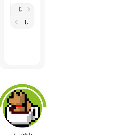
【FPS初心者講座】 大事なのは反射神経でもエイム速度でもない
【To the Moon】ネタバレありのストーリー考察