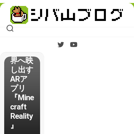
Minecr
Skip
aftで
to
content
作った
オブジ
ェを現
実の世
界へ映
し出す
ARア
プリ
『Mine
craft
Reality
』