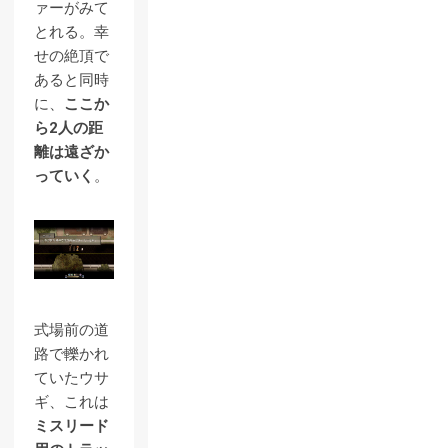
ァーがみて
とれる。幸
せの絶頂で
あると同時
に、
ここか
ら2人の距
離は遠ざか
っていく
。
式場前の道
路で轢かれ
ていたウサ
ギ、これは
ミスリード