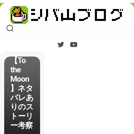
Skip
to
content
【To
the
Moon
】ネタ
バレあ
りのス
トーリ
ー考察