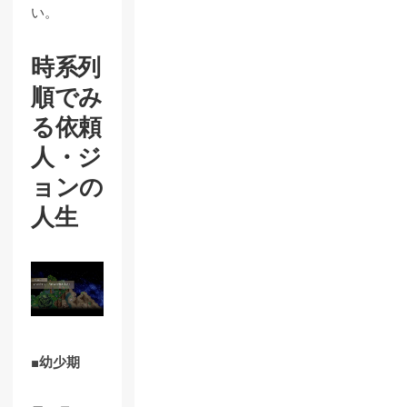
い。
時系列
順でみ
る依頼
人・ジ
ョンの
人生
■幼少期