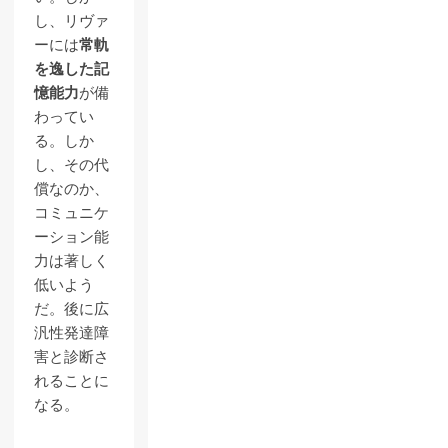
し、リヴァ
ーには
常軌
を逸した記
憶能力
が備
わってい
る。しか
し、その代
償なのか、
コミュニケ
ーション能
力は著しく
低いよう
だ。後に広
汎性発達障
害と診断さ
れることに
なる。