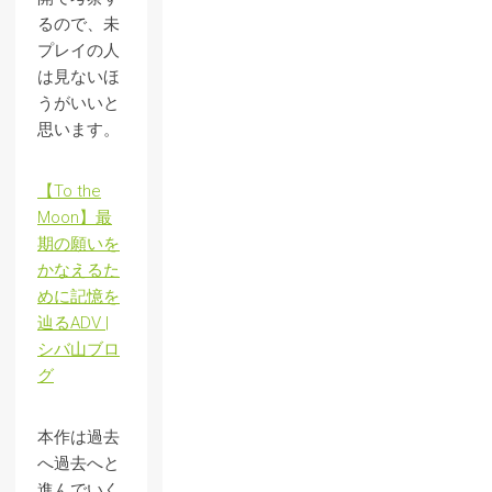
るので、未
プレイの人
は見ないほ
うがいいと
思います。
【To the
Moon】最
期の願いを
かなえるた
めに記憶を
辿るADV |
シバ山ブロ
グ
本作は過去
へ過去へと
進んでいく