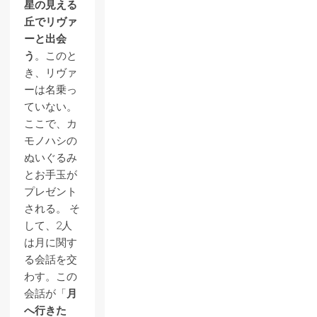
星の見える
丘でリヴァ
ーと出会
う
。このと
き、リヴァ
ーは名乗っ
ていない。
ここで、カ
モノハシの
ぬいぐるみ
とお手玉が
プレゼント
される。 そ
して、2人
は月に関す
る会話を交
わす。この
会話が「
月
へ行きた