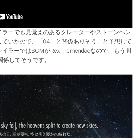
イラーでも見覚えのあるクレーターやストーンヘン
していたので、「04」と関係ありそう、と予想して
ラーではBGMがRex Tremendaeなので、もう間
関係してそうです。