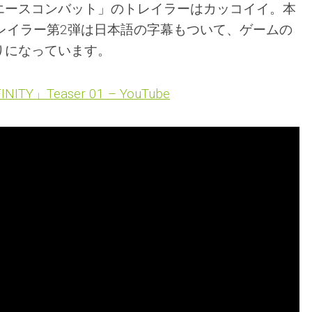
エースコンバット」のトレイラーはカッコイイ。本
レイラー第2弾は日本語の字幕もついて、ゲームの
りになっています。
NITY」Teaser 01 – YouTube