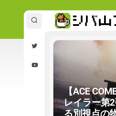
Skip
to
content
【ACE COM
レイラー第2
る別視点の