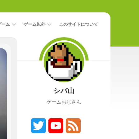
ゲーム
ゲーム以外
このサイトについて
レ
二
ビ
次
ュ
元
ー
本
攻
映
略
画
シバ山
ニ
ュ
ゲームおじさん
ー
ス
プ
レ
Twitter
YouTube
Feed
イ
日