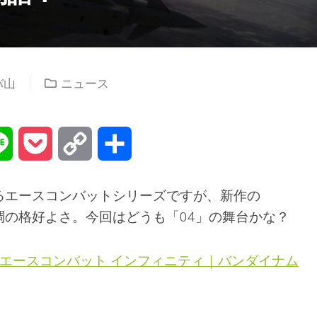
バ山
ニュース
na
Line
Pocket
Copy
共
Link
有
るエースコンバットシリーズですが、新作の
絶好調の格好よさ。今回はどうも「04」の舞台かな？
FINITY エースコンバット インフィニティ｜バンダイナム