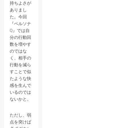
持ちよさが
ありまし
た。今回
『ペルソナ
Q』では自
分の行動回
数を増やす
のではな
く、相手の
行動を減ら
すことで似
たような快
感を生んで
いるのでは
ないかと。
ただし、弱
点を突けば