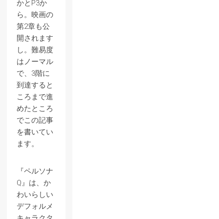
かとP3か
ら。映画の
第2章も公
開されます
し。難易度
はノーマル
で、3階に
到達すると
ころまで進
めたところ
でこの記事
を書いてい
ます。
『ペルソナ
Q』は、か
わいらしい
デフォルメ
キャラクタ