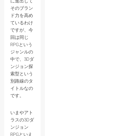
に進出して
そのブラン
ド力を高め
ているわけ
ですが、今
回は同じ
RPGという
ジャンルの
中で、3Dダ
ンジョン探
索型という
別路線のタ
イトルなの
です。
いまやアト
ラスの3Dダ
ンジョン
RPGといえ