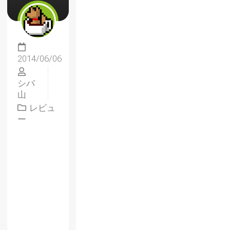
2014/06/06
シバ
山
レビュ
ー