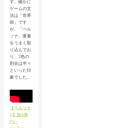
す。確かに
ゲームの文
法は「世界
樹」です
が、「ペル
ソナ」要素
をうまく取
り込んでお
り、2色の
割合は半々
といった印
象でした。
【ペルソナ
Q】第4弾
PV –