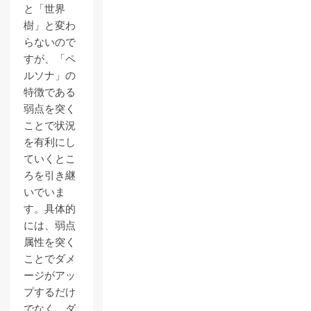
と「世界
樹」と変わ
らないので
すが、「ペ
ルソナ」の
特徴である
弱点を突く
ことで状況
を有利にし
ていくとこ
ろを引き継
いでいま
す。具体的
には、弱点
属性を突く
ことでダメ
ージがアッ
プするだけ
でなく、ダ