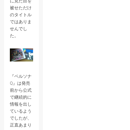
に見た目を
被せただけ
のタイトル
ではありま
せんでし
た。
『ペルソナ
Q』は発売
前から公式
で継続的に
情報を出し
ているよう
でしたが、
正直あまり