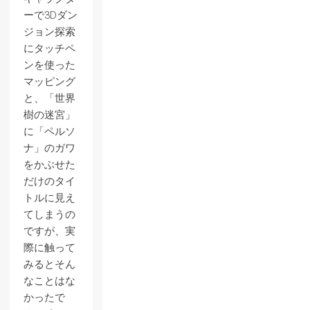
ーで3Dダン
ジョン探索
にタッチペ
ンを使った
マッピング
と、「世界
樹の迷宮」
に「ペルソ
ナ」のガワ
をかぶせた
だけのタイ
トルに見え
てしまうの
ですが、実
際に触って
みるとそん
なことはな
かったで