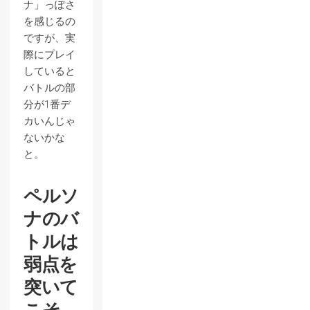
ナ」っぽさ
を感じるの
ですが、実
際にプレイ
していると
バトルの部
分が1番デ
カいんじゃ
ないかな
と。
ペルソ
ナのバ
トルは
弱点を
突いて