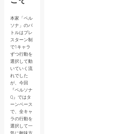
こそ
本家「ペル
ソナ」のバ
トルはプレ
スターン制
で1キャラ
ずつ行動を
選択して動
いていく流
れでした
が、今回
『ペルソナ
Q』ではタ
ーンベース
で、全キャ
ラの行動を
選択して一
気に敵味方