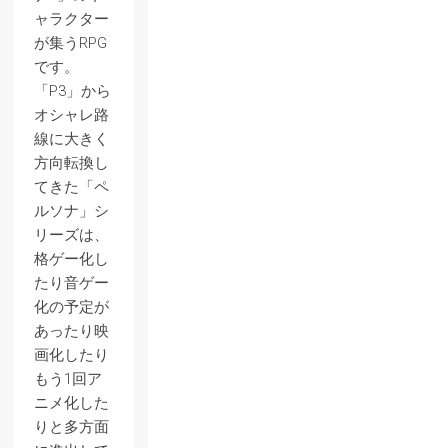
ャラクター
が集うRPG
です。
「P3」から
オシャレ路
線に大きく
方向転換し
てきた「ペ
ルソナ」シ
リーズは、
格ゲー化し
たり音ゲー
化の予定が
あったり映
画化したり
もう1回ア
ニメ化した
りと多方面