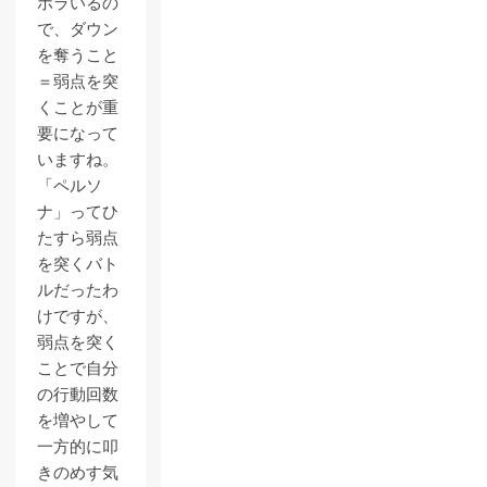
ホラいるの
で、ダウン
を奪うこと
＝弱点を突
くことが重
要になって
いますね。
「ペルソ
ナ」ってひ
たすら弱点
を突くバト
ルだったわ
けですが、
弱点を突く
ことで自分
の行動回数
を増やして
一方的に叩
きのめす気