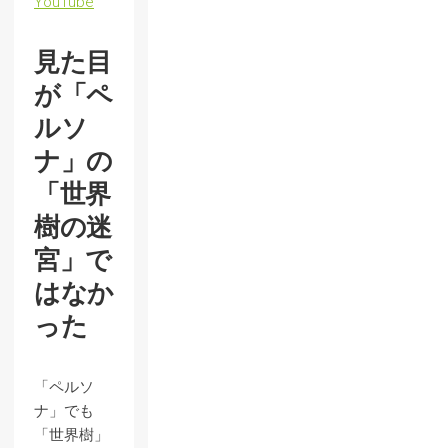
YouTube
見た目
が「ペ
ルソ
ナ」の
「世界
樹の迷
宮」で
はなか
った
「ペルソ
ナ」でも
「世界樹」