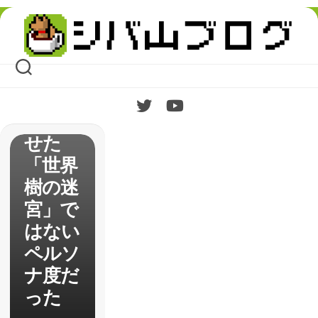
インプ
Skip
レッシ
to
content
ョン
ペルソ
ナのガ
ワを被
せた
「世界
樹の迷
宮」で
はない
ペルソ
ナ度だ
った