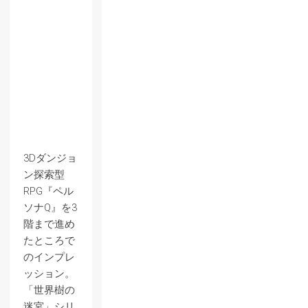
3Dダンジョ
ン探索型
RPG『ペル
ソナQ』を3
階まで進め
たところで
のインプレ
ッション。
「世界樹の
迷宮」シリ