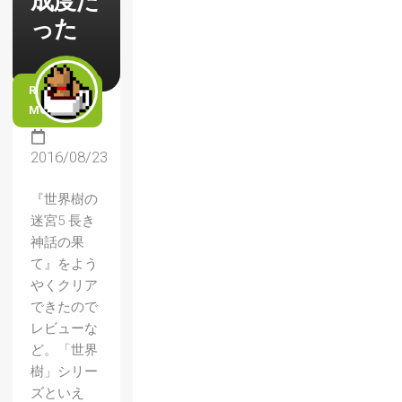
成度だ
った
READ
MORE
2016/08/23
『世界樹の
迷宮5 長き
神話の果
て』をよう
やくクリア
できたので
レビューな
ど。「世界
樹」シリー
ズといえ