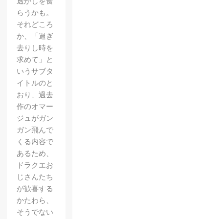
透かしを食
らうかも。
それどころ
か、「過ぎ
去りし時を
求めて」と
いうサブタ
イトルのと
おり、過去
作のオマー
ジュがガン
ガン飛んで
くる内容で
あるため、
ドラクエお
じさんたち
が歓喜する
かたわら、
そうでない
【蒼き