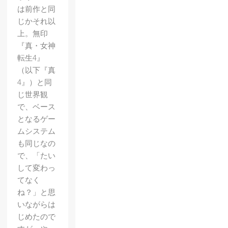
は前作と同
じかそれ以
上。無印
『真・女神
転生4』
（以下『真
4』）と同
じ世界観
で、ベース
となるゲー
ムシステム
も同じなの
で、「たい
して変わっ
てなく
ね？」と思
いながらは
じめたので