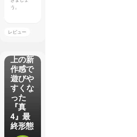
きましょ
女神転
う。
生4
FINAL
】レビ
レビュー
ュー
予想以
上の新
作感で
遊びや
すくな
った
『真
4』最
終形態