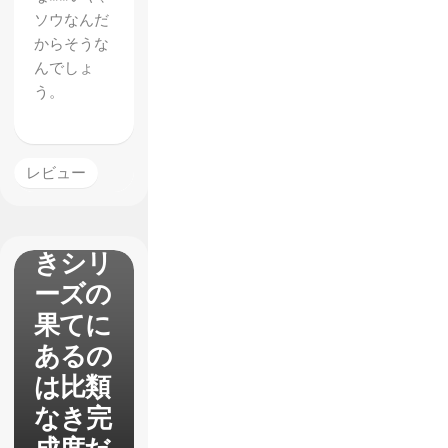
ソウなんだ
からそうな
んでしょ
う。
【世界
樹の迷
宮5】
レビュー
レビュ
ー 長
きシリ
ーズの
果てに
あるの
は比類
なき完