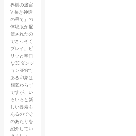
界樹の迷宮
V 長き神話
の果て』の
体験版が配
信されたの
でさっそく
プレイ。ピ
リッと辛口
な3Dダンジ
ョンRPGで
ある印象は
相変わらず
ですが、い
ろいろと新
しい要素も
あるのでそ
のあたりを
【真・
紹介してい