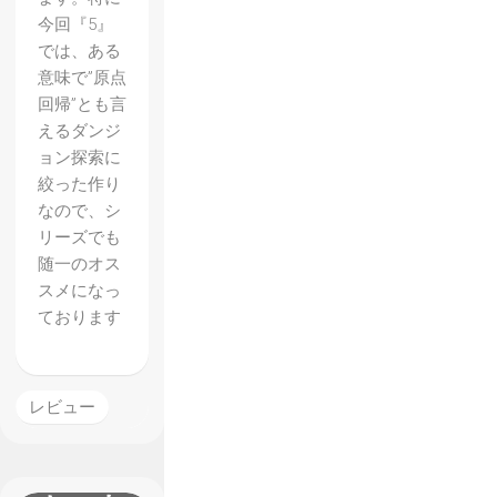
今回『5』
では、ある
意味で”原点
回帰”とも言
えるダンジ
ョン探索に
絞った作り
なので、シ
リーズでも
随一のオス
スメになっ
【世界
ております
樹の迷
宮V】
体験版
レビュー
プレイ
レポー