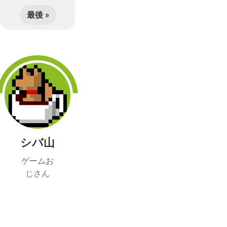
最後 »
シバ山
ゲームお
じさん