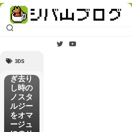
【ドラ
Skip
to
ゴンク
content
エスト
11】
1stイ
ンプレ
ッショ
3DS
ン 過
ぎ去り
し時の
ノスタ
ルジー
をオマ
ージュ