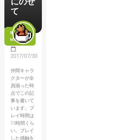
にのせ
て
READ
MORE
2017/07/30
仲間キャラ
クターが全
員揃った時
点でこの記
事を書いて
います。プ
レイ時間は
15時間くら
い。プレイ
した感触を