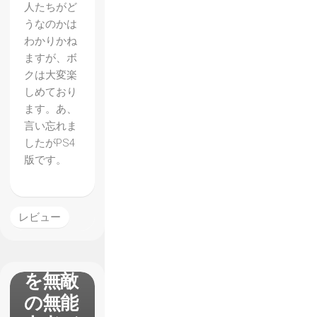
人たちがど
雷霆
うなのかは
ガンヴ
わかりかね
ォルト
ますが、ボ
クは大変楽
爪】レ
しめており
ビュ
ます。あ、
ー 無
言い忘れま
したがPS4
敵の雷
版です。
撃能力
者が切
り開い
レビュー
た間口
の広さ
を無敵
の無能