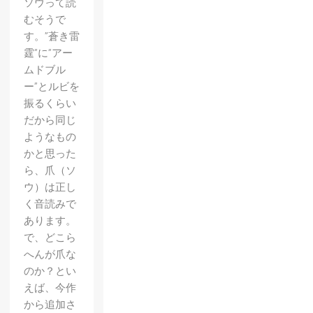
ソウって読
むそうで
す。”蒼き雷
霆”に”アー
ムドブル
ー”とルビを
振るくらい
だから同じ
ようなもの
かと思った
ら、爪（ソ
ウ）は正し
く音読みで
あります。
で、どこら
へんが爪な
のか？とい
えば、今作
から追加さ