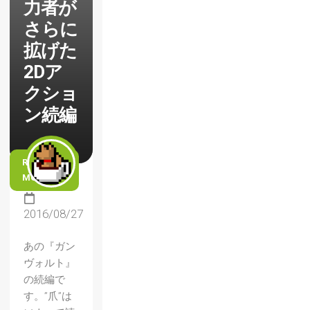
力者が
さらに
拡げた
2Dア
クショ
ン続編
READ
MORE
2016/08/27
あの『ガン
ヴォルト』
の続編で
す。”爪”は