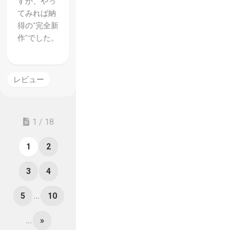
すが、やっ
てみれば納
得の”完全新
作”でした。
レビュー
1 / 18
1
2
3
4
5
...
10
...
»