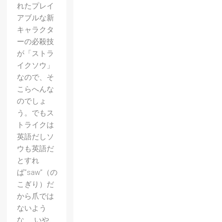
れたプレイ
アブルな新
キャラクタ
ーの必殺技
が「ストラ
イクソウ」
なので、そ
こらへんな
のでしょ
う。でもス
トライクは
英語だしソ
ウも英語だ
とすれ
ば”saw”（の
こぎり）だ
から爪では
ないよう
な……いや、