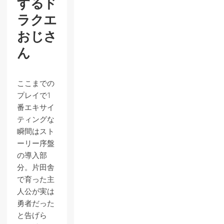
するド
ラクエ
おじさ
ん
ここまでの
プレイで1
番エキサイ
ティングな
瞬間はスト
ーリー序盤
の導入部
分。片田舎
で育った主
人公が実は
勇者だった
と告げら