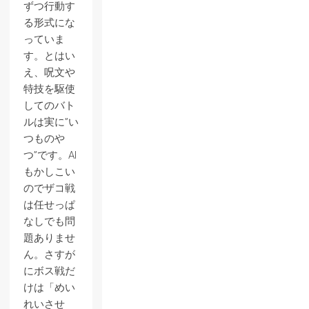
ずつ行動す
る形式にな
っていま
す。とはい
え、呪文や
特技を駆使
してのバト
ルは実に”い
つものや
つ”です。AI
もかしこい
のでザコ戦
は任せっぱ
なしでも問
題ありませ
ん。さすが
にボス戦だ
けは「めい
れいさせ