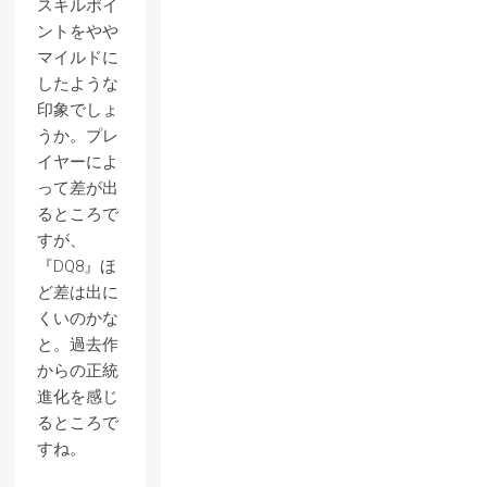
スキルポイ
ントをやや
マイルドに
したような
印象でしょ
うか。プレ
イヤーによ
って差が出
るところで
すが、
『DQ8』ほ
ど差は出に
くいのかな
と。過去作
からの正統
進化を感じ
るところで
すね。