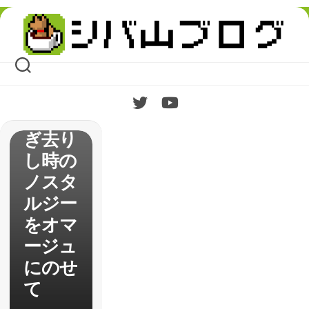
エスト
Skip
11】
to
content
1stイ
ンプレ
ッショ
ン 過
ぎ去り
し時の
ノスタ
ルジー
をオマ
ージュ
にのせ
て