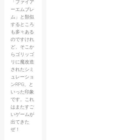
「ファイア
ーエムブレ
ム」と類似
するところ
も多々ある
のですけれ
ど、そこか
らゴリッゴ
リに魔改造
されたシミ
ュレーショ
ンRPG、と
いった印象
です。これ
はまたすご
いゲームが
出てきた
ぜ！