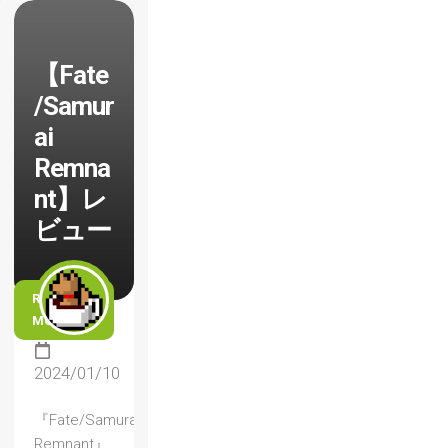
【Fate
/Samur
ai
Remna
nt】レ
ビュー
READ
MORE
2024/01/10
『Fate/Samurai
Remnant』