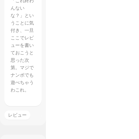
「これ終わ
んない
な？」とい
うことに気
付き、一旦
ここでレビ
ューを書い
ておこうと
思った次
第。マジで
ナンボでも
遊べちゃう
わこれ。
レビュー