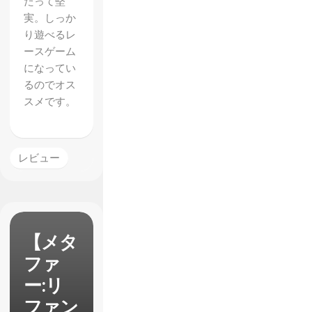
たって堅
実。しっか
り遊べるレ
ースゲーム
になってい
るのでオス
スメです。
レビュー
【メタ
ファ
ー:リ
ファン