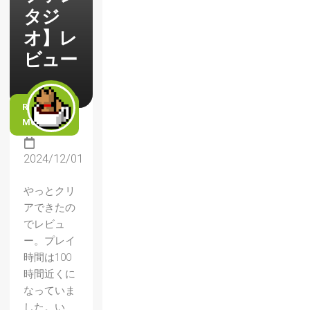
タジ
オ】レ
ビュー
READ
MORE
2024/12/01
やっとクリ
アできたの
でレビュ
ー。プレイ
時間は100
時間近くに
なっていま
した。い