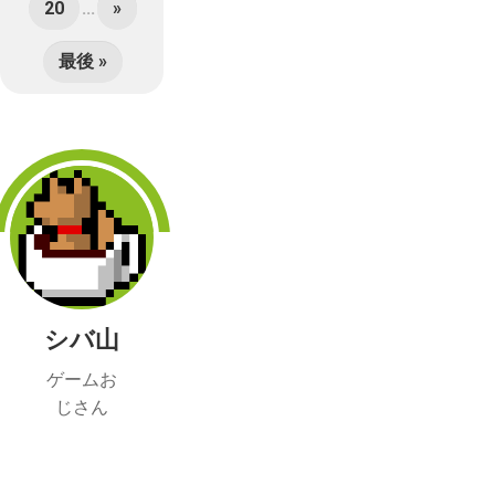
20
...
»
最後 »
シバ山
ゲームお
じさん