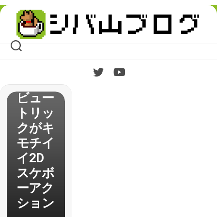
Skip
to
content
【OlliO
lli】レ
ビュー
トリッ
クがキ
モチイ
イ2D
スケボ
ーアク
ション