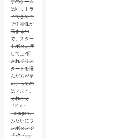
手のゲーム
は即リトラ
イできてこ
そ中毒性が
高まるの
で、スター
トボタン押
して上3回
入れてリス
タートを選
んだ方が早
い、っての
はマズイ。
それこそ
『Super
Hexagon』
みたいにワ
ンボタンで
「ｱｹﾞｲﾝ」