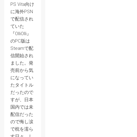
PS Vita向け
に海外PSN
で配信され
ていた
『OlliOlli』
のPC版は
Steamで配
信開始され
ました。発
売前から気
になってい
たタイトル
だったので
すが、日本
国内では未
配信だった
ので悔し涙
で枕を濡ら
す日々。し