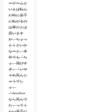
ーゲームと
いえば転ん
だ時に派手
に転がるの
は華だとは
思います
が、ちょっ
とくどいか
なーと。本
作でも「ち
ょ、飛びす
ぎ」「いや
それ死んじ
ゃうでし
ょ」
「Another
なら死んで
た」ってく
らい派手に