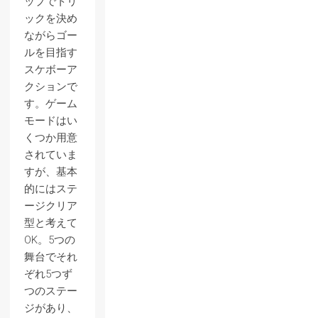
ップでトリ
ックを決め
ながらゴー
ルを目指す
スケボーア
クションで
す。ゲーム
モードはい
くつか用意
されていま
すが、基本
的にはステ
ージクリア
型と考えて
OK。5つの
舞台でそれ
ぞれ5つず
つのステー
ジがあり、