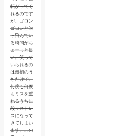
転がってく
れるのです
が、ゴロン
ゴロンと吹
っ飛んでい
る時間がち
ょーっと長
い。笑って
いられるの
は最初のう
ちだけで、
何度も何度
もミスを重
ねるうちに
段々ストレ
スになって
きてしまい
ます。この