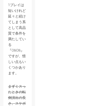
1プレイは
短いけれど
延々と続け
てしまう系
として高品
質で条件を
満たしてい
る
『OlliOlli』
ですが、惜
しい点もい
くつかあり
ます。
まずミスっ
たときの転
倒演出の長
さ。スケボ