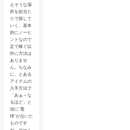
えそうな場
所を総当た
りで探して
いく。基本
的にノーヒ
ントなので
足で稼ぐ以
外に方法は
ありませ
ん。ちなみ
に、とある
アイテムの
入手方法で
「あぁ～な
るほど」と
頭に”電
球”が点いた
ものです