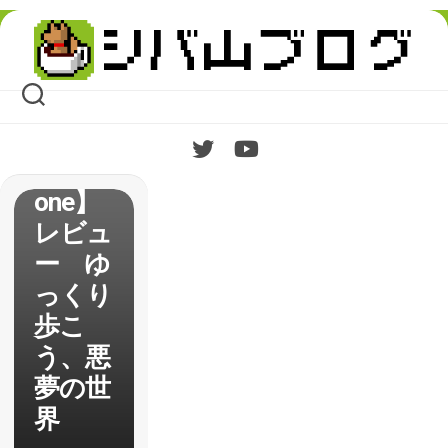
Skip
to
content
【Stra
nge
Teleph
one】
レビュ
ー ゆ
っくり
歩こ
う、悪
夢の世
界