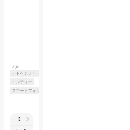
Tags:
アドベンチャー
インディー
スマートフォン
【ダブルドラゴン4】レビュー 『2』からの直系を感じる続編 現代風チューニングを施されたファミコンテイストな膝蹴りでｽﾞﾊﾞｯｼｬｧｧｧ！！