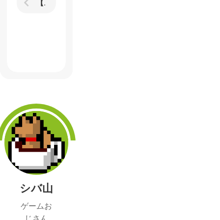
【ドラゴンクエストビルダーズ】にお使いを「やらされてる感」を払拭する冴えたやり方をみた
シバ山
ゲームお
じさん