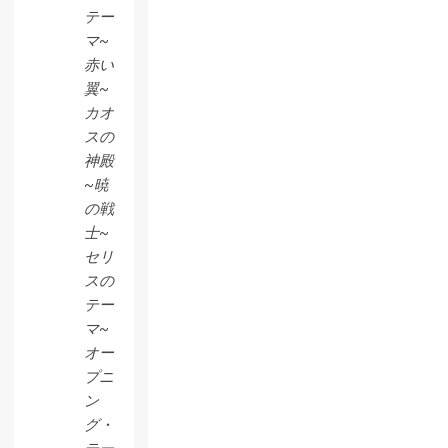
テー
マ~
赤い
翼~
カオ
スの
神殿
~暁
の戦
士~
セリ
スの
テー
マ~
オー
プニ
ン
グ・