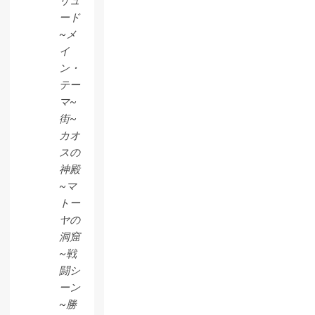
リュ
ード
~メ
イ
ン・
テー
マ~
街~
カオ
スの
神殿
~マ
トー
ヤの
洞窟
~戦
闘シ
ーン
~勝