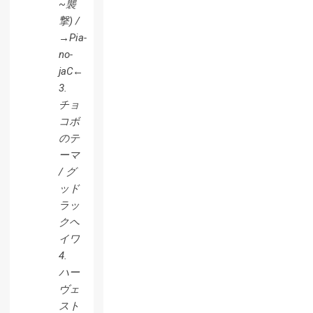
~襲
撃) /
→Pia-
no-
jaC←
3.
チョ
コボ
のテ
ーマ
/ グ
ッド
ラッ
クヘ
イワ
4.
ハー
ヴェ
スト