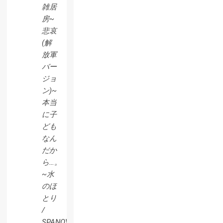
雑居
房~
悲哀
(解
放軍
バー
ジョ
ン)~
本当
に子
ども
なん
だか
ら…。
~水
のほ
とり
/
SPANOVA