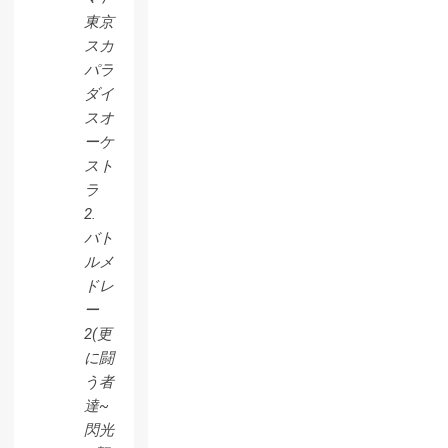
東京
スカ
パラ
ダイ
スオ
ーケ
スト
ラ
2.
バト
ルメ
ドレ
ー
2(更
に闘
う者
達~
閃光