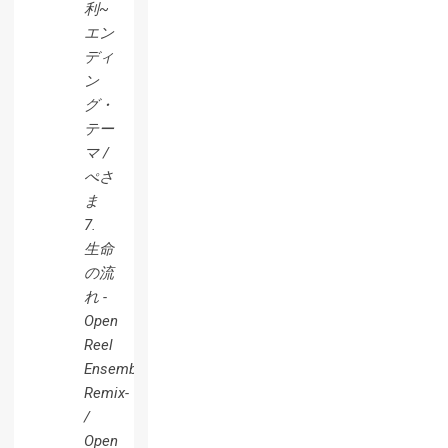
利~
エン
ディ
ン
グ・
テー
マ /
ぺさ
ま
7.
生命
の流
れ -
Open
Reel
Ensemble
Remix-
/
Open