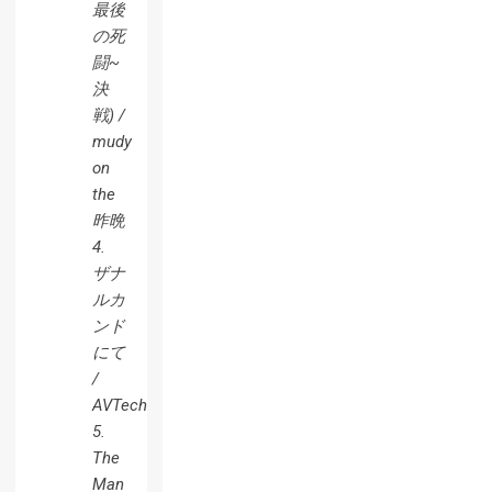
最後
の死
闘~
決
戦) /
mudy
on
the
昨晩
4.
ザナ
ルカ
ンド
にて
/
AVTechNO!
5.
The
Man