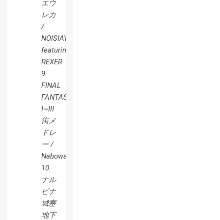
エウ
レカ
/
NOISIAVISION
featuring
REXER
9.
FINAL
FANTASY
I~III
街メ
ドレ
ー /
Nabowa
10.
ナル
ビナ
城塞
地下