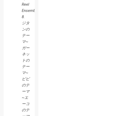
Reel
Ensemble
8.
ジタ
ンの
テー
マ~
ガー
ネッ
トの
テー
マ~
ビビ
のテ
ーマ
~エ
ーコ
のテ