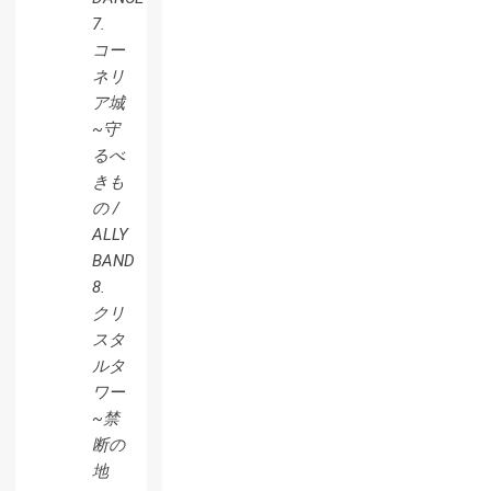
7.
コー
ネリ
ア城
~守
るべ
きも
の /
ALLY
BAND
8.
クリ
スタ
ルタ
ワー
~禁
断の
地