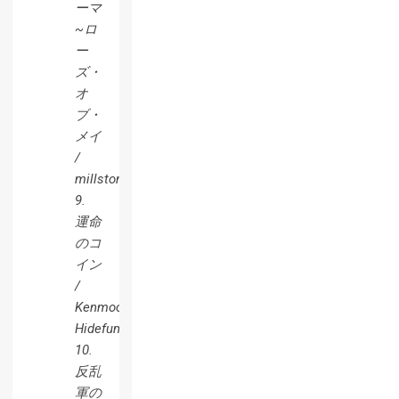
ーマ
~ロ
ー
ズ・
オ
ブ・
メイ
/
millstones
9.
運命
のコ
イン
/
Kenmochi
Hidefumi
10.
反乱
軍の