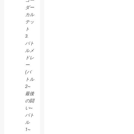
コー
ダー
カル
テッ
ト
3.
バト
ルメ
ドレ
ー
(バ
トル
2~
最後
の闘
い~
バト
ル
1~