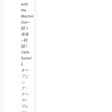
with
the
Machine
Gun~
闘う
者達
~戦
闘 /
Calla
Soiled
6.
オー
プニ
ン
グ・
テー
マ~
プレ