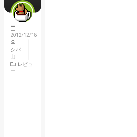
2012/12/18
シバ
山
レビュ
ー