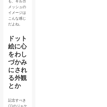
も、ギルガ
メッシュの
イメージは
こんな感じ
だよね。
ドット
絵に心
をわし
づかみ
にされ
る外観
とか
記念すべき
CDのジャケ