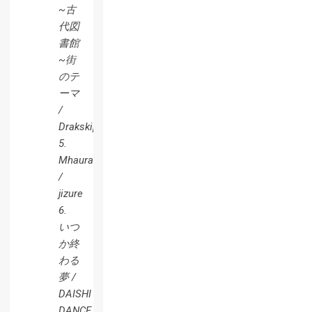
~古
代図
書館
~街
のテ
ーマ
/
Drakskip
5.
Mhaura~Selbina~Voyager
/
jizure
6.
いつ
か終
わる
夢 /
DAISHI
DANCE