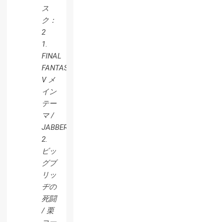
ス
ク：
2
1.
FINAL
FANTASY
V メ
イン
テー
マ /
JABBERLOOP
2.
ビッ
グブ
リッ
ヂの
死闘
/ 栗