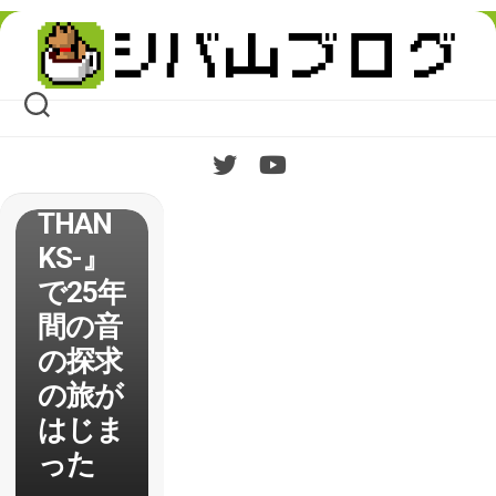
『FINA
Skip
L
to
content
FANTA
SY
TRIBU
TE -
THAN
KS-』
で25年
間の音
の探求
の旅が
はじま
った