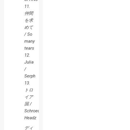
11.
仲間
を求
めて
/ So
many
tears
12.
Julia
/
Serph
13.
トロ
イア
国 /
Schroeder-
Headz
ディ