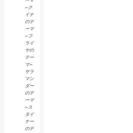
ーマ
~ク
イナ
のテ
ーマ
~フ
ライ
ヤの
テー
マ~
サラ
マン
ダー
のテ
ーマ
~ス
タイ
ナー
のテ