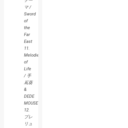
テー
マ /
Sword
of
the
Far
East
11.
Melodies
of
Life
/ 手
嶌葵
&
DEDE
MOUSE
12.
プレ
リュ