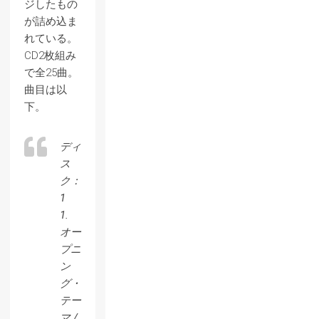
ジしたもの
が詰め込ま
れている。
CD2枚組み
で全25曲。
曲目は以
下。
ディ
ス
ク：
1
1.
オー
プニ
ン
グ・
テー
マ /