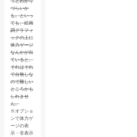
っとわかり
づらいか
も。といっ
ても、絵画
調グラフィ
ックの上に
体力ゲージ
なんかが出
ていると、
それはそれ
で台無しな
ので難しい
ところかも
しれませ
ん。
※オプショ
ンで体力ゲ
ージの表
示・非表示