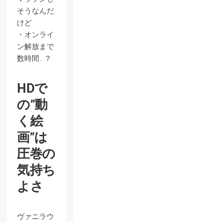
そうなんだ
けど
・オンライ
ン解放まで
数時間…？
HDで
の”動
く絵
画”は
圧巻の
気持ち
よさ
ヴァニラウ