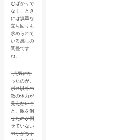
むばかりで
なく、とき
には慎重な
立ち回りも
求められて
いる感じの
調整です
ね。
1点気にな
ったのが、
ボス以外の
敵の体力が
見えないこ
と。敵を倒
せたのか倒
せていない
のかがちょ