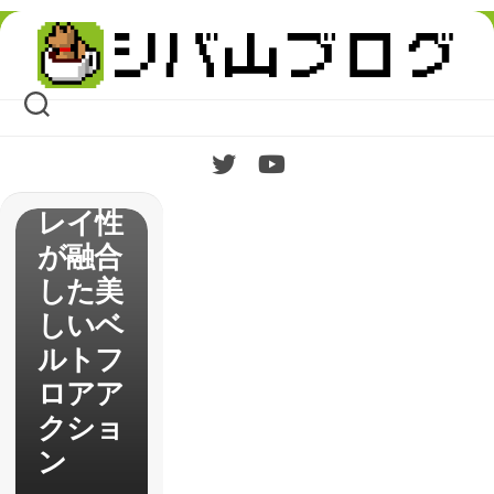
トイン
Skip
プレッ
to
content
ショ
ン 伝
統と高
いリプ
レイ性
が融合
した美
しいベ
ルトフ
ロアア
クショ
ン