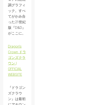
調グラフィ
ック。すべ
てがかみ合
った21世紀
版『D&D』
がここに。
Dragon’s
Crown ドラ
ゴンズクラ
ウン |
OFFICIAL
WEBSITE
『ドラゴン
ズクラウ
ン』は最初
にアナウン